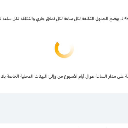
الأسعار أدناه هي تكلفة تدفقات MediaConnect CDI وJPEG XS. يوضح الجدول التكلفة لكل ساعة لكل تدفق ج