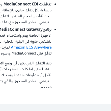
تدفقات MediaConnect CDI وJPEG XS
بالساعة لكل تدفق جاري، بالإضافة إ
الحد الأقصى لحجم الفيديو للتدفق، 
الترددي الصادر المحجوز مع تدفقات MediaConnect CDI وG XS
برنامج
MediaConnect Gateway
لتشغيل حاوية في البنية التحتية ال
Amazon ECS Anywhere
لمزيد م
تدفق نقل MediaConnect ورسوم نقل البيانات.
يُعد التدفق الذي يكون في وضع الاس
النشط حتى إذا كانت له مخرجات أو 
الأجل أو مدفوعات مقدمة ويمكنك زي
محددة.