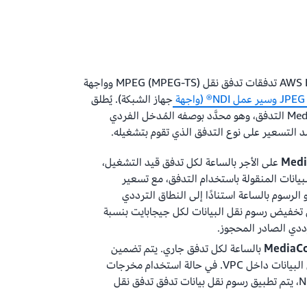
جهاز الشبكة). يُطلق
على المورد النشط في MediaConnect التدفق، وهو محدَّد بوصفه المُدخل الفردي
 التسعير على نوع التدفق الذي تقوم بتشغيله.
على الأجر بالساعة لكل تدفق قيد التشغيل،
بيانات المنقولة باستخدام التدفق، مع تسعير
الرسوم بالساعة استنادًا إلى النطاق الترددي
كن تخفيض رسوم نقل البيانات لكل جيجابايت بنسبة
بالساعة لكل تدفق جاري. يتم تضمين
مخرجات NDI ولا تتحمل رسوم نقل البيانات داخل VPC. في حالة استخدام مخرجات
تيار النقل بالإضافة إلى مخرجات NDI، يتم تطبيق رسوم نقل بيانات تدفق تدفق نقل