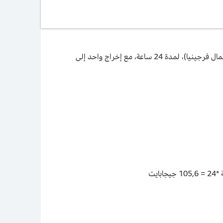
يرسل مكان الحدث بث فيديو نقل مشفر بمعدل بت 10 ميغابت في الثانية إلى MediaConnect في منطقة شرق الولايات المتحدة (شمال فرجينيا)، لمدة 24 ساعة، مع إخراج واحد إلى