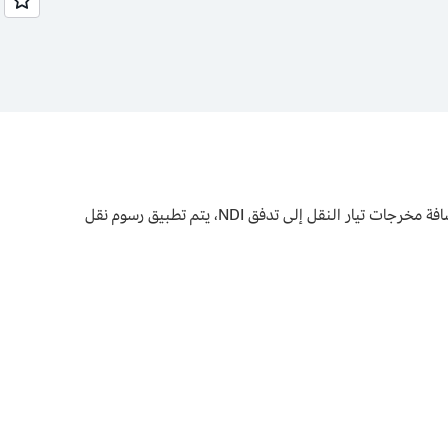
التسعير أدناه هو تكلفة تدفقات MediaConnect NDI. يتم تضمين مخرجات NDI ولا تتحمل أي رسوم نقل بيانات داخل VPC. في حالة إضافة مخرجات تيار النقل إلى تدفق NDI، يتم تطبيق رسوم نقل