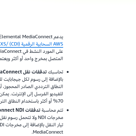
يدعم AWS Elemental MediaConnect تدفقات تدفق نقل MPEG (MPEG-TS) وواجهة
AWS السحابية الرقمية (CDI) /JPEG XS وسير عمل NDI® (واجهة
المتصل بمخرج واحد أو أكثر ويعتمد
تحاسبك
تدفقات نقل MediaConnect
بالإضافة إلى رسوم لكل جيجابايت لل
النطاق الترددي الصادر المحجوز، أو 
للفيديو المُرسل إلى الإنترنت. يم
70% أو أكثر باستخدام النطاق الترددي الصادر المحجوز.
تتم محاسبة
تدفقات MediaConnect NDI
MediaConnect.