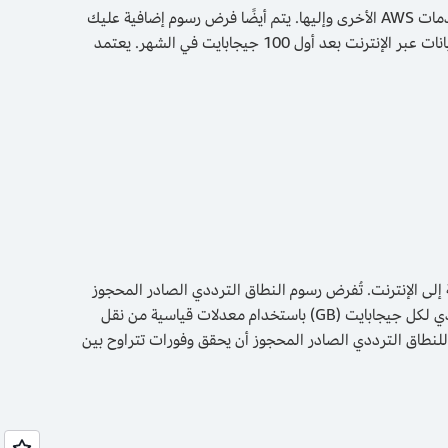
يتم فرض رسوم نقل البيانات عند قيام MediaConnect بنقل البيانات من موارد MediaConnect أو AWS Elemental MediaLive أو خدمات AWS الأخرى وإليها. يتم أيضًا فرض رسوم إضافية عليك
في حال تم تقديم خدمة لمحتوى خارج AWS. ففي حال تم تسليم ناتج الفيديو المباشر إلى وجهة خارج AWS، سيتم تطبيق رسوم نقل البيانات عبر الإنترنت بعد أول 100 جيجابايت في الشهر. يعتمد
لبيانات المنقولة إلى الإنترنت. تُفرض رسوم النطاق الترددي الصادر المحجوز
على كل ساعة في الشهر، وذلك عن كل شهر من فترة التزامك. تتم محاسبة معدل البت الزائد الذي يتم تسليمه فوق التزام النطاق الترددي لكل جيجابايت (GB) باستخدام معدلات قياسية من نقل
فإنه يمكن للنطاق الترددي الصادر المحجوز أن يحقق وفورات تتراوح بين