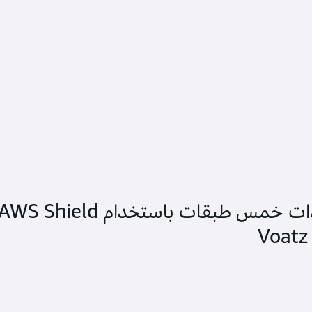
إنشاء استراتيجية دفاع ذات خمس طبقات باستخدام WS Shield