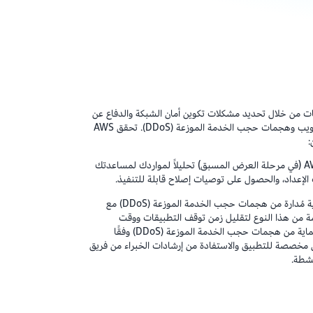
ات والتطبيقات من خلال تحديد مشكلات تكوين أمان الشبكة والدفاع عن
التطبيقات ضد الاستغلال النشط عبر الويب وهجمات حجب الخدمة الموزعة (DDoS). تحقق AWS
يُجري مدير أمان الشبكة في AWS Shield (في مرحلة العرض المسبق) تحليلاً لمواردك لمساعدتك
لإعداد، والحصول على توصيات إصلاح قابلة للتنفيذ.
حماية مُدارة من هجمات حجب الخدمة الموزعة (DDoS) مع
ة من هذا النوع لتقليل زمن توقف التطبيقات ووقت
الاستجابة. يمكنك تهيئة استراتيجية الحماية من هجمات حجب الخدمة الموزعة (DDoS) وفقًا
 مخصصة للتطبيق والاستفادة من إرشادات الخبراء من فريق