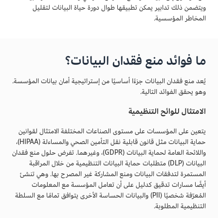
ويتضمن ذلك تدابير يمكن تطبيقها طوال دورة حياة البيانات لتقليل
المخاطر المؤسسية.
ما فوائد منع فقدان البيانات؟
يُعد منع فقدان البيانات جزءًا أساسيًا من إستراتيجية أمان بيانات المؤسسة.
وهو يحقق الفوائد التالية.
الامتثال للوائح التنظيمية
يتعين على المؤسسات على مستوى الصناعات المختلفة الامتثال لقوانين
حماية البيانات مثل قانون قابلية نقل التأمين الصحي والمساءلة (HIPAA)،
واللائحة العامة لحماية البيانات (GDPR)، وغيرهما. تفرض حلول منع فقدان
البيانات (DLP) متطلبات حماية البيانات التنظيمية من خلال المراقبة
المستمرة لتدفقات البيانات ومنع المشاركة غير المصرح بها. وهي تنشئ
أيضًا مسارات تدقيق كدليل على أن تعامل المؤسسة مع المعلومات
المُعرّفة شخصيًا (PII) والبيانات الحساسة الأخرى يتوافق تمامًا مع السلطة
التنظيمية المطلوبة.