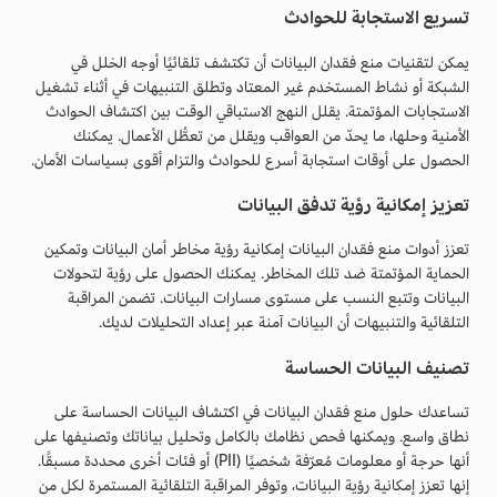
تسريع الاستجابة للحوادث
يمكن لتقنيات منع فقدان البيانات أن تكتشف تلقائيًا أوجه الخلل في
الشبكة أو نشاط المستخدم غير المعتاد وتطلق التنبيهات في أثناء تشغيل
الاستجابات المؤتمتة. يقلل النهج الاستباقي الوقت بين اكتشاف الحوادث
الأمنية وحلها، ما يحدّ من العواقب ويقلل من تعطُّل الأعمال. يمكنك
الحصول على أوقات استجابة أسرع للحوادث والتزام أقوى بسياسات الأمان.
تعزيز إمكانية رؤية تدفق البيانات
تعزز أدوات منع فقدان البيانات إمكانية رؤية مخاطر أمان البيانات وتمكين
الحماية المؤتمتة ضد تلك المخاطر. يمكنك الحصول على رؤية لتحولات
البيانات وتتبع النسب على مستوى مسارات البيانات. تضمن المراقبة
التلقائية والتنبيهات أن البيانات آمنة عبر إعداد التحليلات لديك.
تصنيف البيانات الحساسة
تساعدك حلول منع فقدان البيانات في اكتشاف البيانات الحساسة على
نطاق واسع. ويمكنها فحص نظامك بالكامل وتحليل بياناتك وتصنيفها على
أنها حرجة أو معلومات مُعرّفة شخصيًا (PII) أو فئات أخرى محددة مسبقًا.
إنها تعزز إمكانية رؤية البيانات، وتوفر المراقبة التلقائية المستمرة لكل من