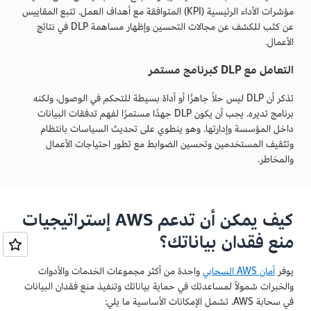
مؤشرات الأداء الرئيسية (KPI) المتوافقة مع أهداف العمل. تتبع المقاييس
عن كثب للكشف عن مجالات التحسين وإظهار مساهمة DLP في نتائج
الأعمال.
التعامل مع DLP كبرنامج مستمر
تذكر أن DLP ليس حلاً جاهزًا أو أداة بسيطة للتحكم في الوصول، ولكنه
برنامج تديره. يجب أن يكون DLP جهدًا مستمرًا لفهم تدفقات البيانات
داخل المؤسسة وإدارتها. وهو ينطوي على تحديث السياسات بانتظام
وتثقيف المستخدمين وتحسين الضوابط مع تطور احتياجات الأعمال
والمخاطر.
كيف يمكن أن تدعم AWS إستراتيجيات
منع فقدان بياناتك؟
يوفر
أمان AWS السحابي
واحدة من أكثر مجموعات الخدمات والأدوات
والخبرات شمولاً لمساعدتك في حماية بياناتك وتنفيذ منع فقدان البيانات
في سحابة AWS. تشمل الإمكانات الأساسية ما يلي: