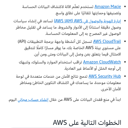
Amazon Macie
تستخدم تعلّم الآلة لاكتشاف البيانات الحساسة
وتصنيفها وحمايتها تلقائيًا على نطاق واسع.
إدارة الهوية والوصول في AWS‏ (AWS IAM)
تساعد في إنشاء سياسات
وصول دقيقة استنادًا إلى الأدوار والشروط، ما يساعد في تقليل مخاطر
الوصول غير المصرح به إلى المعلومات الحساسة.
AWS CloudTrail
تسجل كل أنشطة واجهة برمجة التطبيقات (API)
على مستوى بيئة AWS الخاصة بك، ما يوفر مسارًا كاملًا لتدقيق
الامتثال فيما يتعلق بمَن وصل إلى البيانات ومتى ومن أين.
Amazon CloudWatch
تراقب استخدام الموارد والسلوك، وتنبهك
إلى أوجه الخلل أو الأنماط غير العادية.
AWS Security Hub
تدمج نتائج الأمان من خدمات متعددة في لوحة
معلومات موحدة، ما يساعدك في اكتشاف التكوين الخاطئ ومخاطر
الأمان الأخرى.
ابدأ في منع فقدان البيانات على AWS من خلال
إنشاء حساب مجاني
اليوم.
الخطوات التالية على AWS