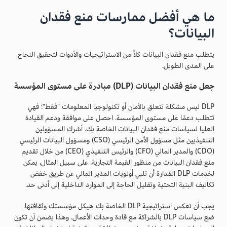
ما هي أفضل ممارسات منع فقدان
البيانات؟
يتطلب منع فقدان البيانات كلاً من الاستراتيجيات والأدوات لتحقيق النجاح
على المدى الطويل.
جعل منع فقدان البيانات (DLP) مبادرة على مستوى المؤسسة
DLP ليس مشكلة تتعلق بالأمان أو تكنولوجيا المعلومات "فقط"؛ فهي
تتطلب دعمًا على مستوى المؤسسة. احصل على موافقة ودعم القيادة
العليا لسياسات منع فقدان البيانات الخاصة بك. أشرك المسؤولين
التنفيذيين مثل مسؤول الأمن الرئيسي (CSO) ومسؤول البيانات الرئيسي
(CDO) والمدير المالي (CFO) والرئيس التنفيذي (CEO) من خلال تقديم
منع فقدان البيانات من منظور القيمة التجارية. على سبيل المثال، يمكن
لخدمات DLP المُدارة أن تلبي أولويات المدير المالي عن طريق خفض
تكاليف البنية التحتية وتقليل الحاجة إلى الموارد الداخلية إلى أدنى حد.
يجب أن تعكس استراتيجية DLP الخاصة بك هيكل مؤسستك وثقافتها.
ضع سياسات DLP بالشراكة مع قادة وحدات الأعمال. وهذا يضمن أن تكون