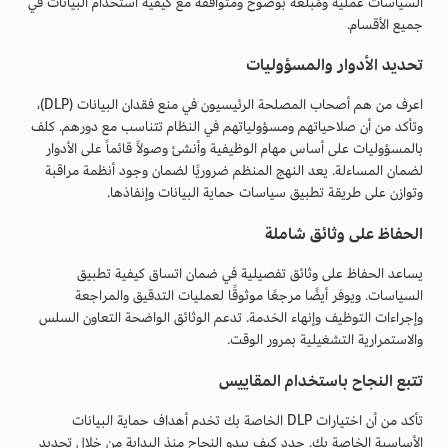
السياسات عملية ومُبلغة بوضوح ومتوافقة مع كيفية استخدام البيانات في
جميع الأقسام.
تحديد الأدوار والمسؤوليات
اعرف من هم أصحاب المصلحة الرئيسيون في منع فقدان البيانات (DLP)،
وتأكد من أن صلاحياتهم ومسؤولياتهم في النظام تتناسب مع دورهم. كلف
بالمسؤوليات على أساس مهام الوظيفية وأنشئ وصولاً قائماً على الأدوار
لضمان المساءلة. يعد النهج المنظم ضروريًا لضمان وجود أنظمة مراقبة
وتوازن على طريقة تطبيق سياسات حماية البيانات وإنفاذها.
الحفاظ على وثائق شاملة
يساعد الحفاظ على وثائق تفصيلية في ضمان اتساق كيفية تطبيق
السياسات. ويوفر أيضًا مرجعًا موثوقًا لعمليات التدقيق والمراجعة
وإجراءات التوظيف وإنهاء الخدمة. تدعم الوثائق الواضحة التعاون السلس
والاستمرارية التشغيلية بمرور الوقت.
تتبع النجاح باستخدام المقاييس
تأكد من أن اختيارات DLP الخاصة بك تخدم أهداف حماية البيانات
الأساسية الخاصة بك. حدد كيف يبدو النجاح منذ البداية من خلال تحديد