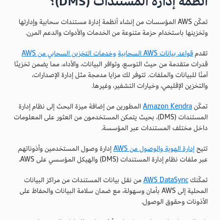
أنظمة إدارة المستندات (DMS)؟
تمكّن AWS المؤسسات من إنشاء أنظمة إدارة مستندات سحابية وإدارتها
وتخزينها باستخدام حزمة متنوعة من الخدمات والأدوات والدعم المرن.
تقدم
قواعد بيانات AWS السحابية
وخدمات التخزين السحابي من AWS
قدرات متقدمة من حيث التوسع، وتوافر البيانات، والأداء، مما يضمن تخزينًا
آمنًا للبيانات والملفات. تتوفر لك مزايا مدمجة مثل إدارة الإصدارات،
والتخزين الإقليمي، وخيارات التشفير، وغيرها.
تمكّن
Amazon Kendra
المطورين من إضافة ميزة البحث إلى نظام إدارة
المستندات (DMS)، بحيث يتمكن المستخدمون من العثور على المعلومات
داخل مختلف المستندات عبر المؤسسة.
تتيح
إدارة الهوية والوصول من AWS
إدارة وصول المستخدمين وأذوناتهم
عبر ملفات نظام إدارة المستندات (DMS) والهيكل المؤسسي على AWS.
تمكّنك
AWS DataSync
من نقل بيانات المستندات من مراكز البيانات
المحلية إلى AWS بأمان وسهولة، مع ضمان سلامة البيانات والحفاظ على
الأذونات وحقوق الوصول.