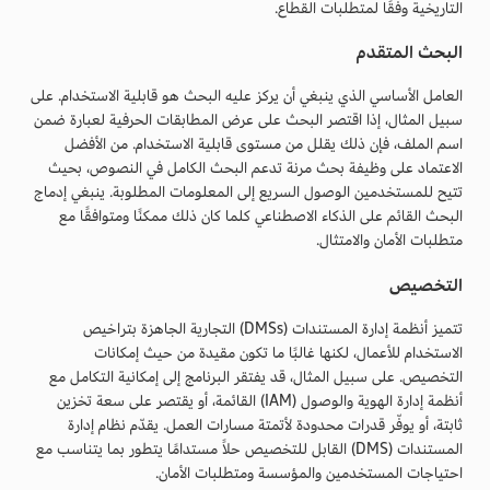
التاريخية وفقًا لمتطلبات القطاع.
البحث المتقدم
العامل الأساسي الذي ينبغي أن يركز عليه البحث هو قابلية الاستخدام. على
سبيل المثال، إذا اقتصر البحث على عرض المطابقات الحرفية لعبارة ضمن
اسم الملف، فإن ذلك يقلل من مستوى قابلية الاستخدام. من الأفضل
الاعتماد على وظيفة بحث مرنة تدعم البحث الكامل في النصوص، بحيث
تتيح للمستخدمين الوصول السريع إلى المعلومات المطلوبة. ينبغي إدماج
البحث القائم على الذكاء الاصطناعي كلما كان ذلك ممكنًا ومتوافقًا مع
متطلبات الأمان والامتثال.
التخصيص
تتميز أنظمة إدارة المستندات (DMSs) التجارية الجاهزة بتراخيص
الاستخدام للأعمال، لكنها غالبًا ما تكون مقيدة من حيث إمكانات
التخصيص. على سبيل المثال، قد يفتقر البرنامج إلى إمكانية التكامل مع
أنظمة إدارة الهوية والوصول (IAM) القائمة، أو يقتصر على سعة تخزين
ثابتة، أو يوفّر قدرات محدودة لأتمتة مسارات العمل. يقدّم نظام إدارة
المستندات (DMS) القابل للتخصيص حلاً مستدامًا يتطور بما يتناسب مع
احتياجات المستخدمين والمؤسسة ومتطلبات الأمان.