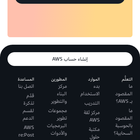
إنشاء حساب AWS
التعلُّم
الموارد
المطورين
المساعدة
ما
بدء
مركز
اتصل بنا
المقصود
الاستخدام
البناء
قدّم
بـ AWS؟
والتطوير
التدريب
تذكرة
ما
مجموعات
لقسم
مركز ثقة
المقصود
تطوير
الدعم
AWS
بالحوسبة
البرمجيات
AWS
مكتبة
السحابية؟
والأدوات
re:Post
حلول