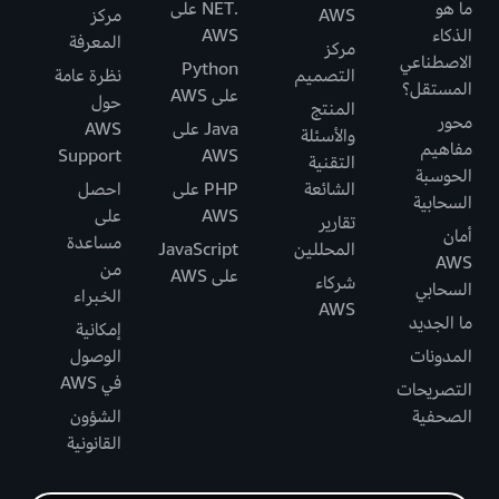
ما هو
.NET على
AWS
مركز
الذكاء
AWS
المعرفة
مركز
الاصطناعي
Python
التصميم
نظرة عامة
المستقل؟
على AWS
حول
المنتج
محور
Java على
AWS
والأسئلة
مفاهيم
Support
AWS
التقنية
الحوسبة
الشائعة
PHP على
احصل
السحابية
AWS
على
تقارير
أمان
مساعدة
المحللين
JavaScript
AWS
من
على AWS
شركاء
السحابي
الخبراء
AWS
ما الجديد
إمكانية
المدونات
الوصول
في AWS
التصريحات
الصحفية
الشؤون
القانونية