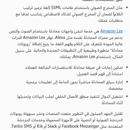
عدّل المخرج الصوتي باستخدام علامات SSML (لغة ترميز تركيب
الكلام) لضمان أن المخرج الصوتي للذكاء الاصطناعي يتناسب تمامًا مع
متطلبات عملك.
Amazon Lex
هي خدمة تنشئ واجهات محادثة باستخدام الصوت والنص.
بدعم من محرك المحادثة نفسه مثل Alexa، توفر Amazon Lex قدرات
عالية الجودة للتعرف على الكلام وفهم اللغة، ما يتيح إضافة "روبوتات
محادثة" متطورة وطبيعية إلى التطبيقات الجديدة والحالية. على سبيل
المثال، باستخدام Amazon Lex، يمكنك:
تمكين إجابات في صيغة محادثة للاستفسارات الشائعة للعملاء،
استناداً إلى فهم قصد العميل.
إدارة سياق المحادثة مباشرةً بدون الحاجة إلى تعليمات برمجية
مخصصة.
تشغيل الدوال لتنفيذ منطق الأعمال الخلفي لجلب البيانات وتحديثها
أثناء المحادثة.
تقليل الجهد المبذول في التطوير متعدد المنصات ونشر بسهولة روبوتات
الدردشة الصوتية أو النصية على الأجهزة المحمولة وخدمات الدردشة
المتعددة، مثل Facebook Messenger أو Slack أو Kik أو Twilio SMS.