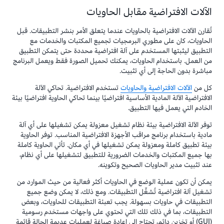
الآلات الافتراضية مقابل الحاويات
تُقارن الآلات الافتراضية بالحاويات عندما يتعلق الأمر بنشر التطبيقات. قبل
الحاويات، كان على مطوري البرمجيات تجميع المكتبات والخدمات مع
التطبيق ليثبتها المستخدم على آلة افتراضية محددة حتى يتمكن التطبيق
من العمل. باستخدام الحاويات، يمكنك تحميل الصورة فقط ويعمل البرنامج
مباشرة بدون الحاجة إلى أي تثبيت.
كل من
الآلات الافتراضية والحاويات
تستخدم الافتراضية. تحاكي الآلة
الافتراضية الآلة المادية الأساسية افتراضيًا بينما تحاكي الحاوية افتراضيًا بيئة
الخادم التي يعمل فيها التطبيق.
توفر الآلة الافتراضية بيئة نظام تشغيل معزولة يمكن تشغيلها على أي آلة
مادية باستخدام برنامج مراقب الأجهزة الافتراضية المناسب. توفر الحاوية
بيئة تطبيق كاملة ومعزولة يمكن تشغيلها في أي مكان. تأتي الحاوية كاملة
بها جميع المكتبات والخدمات الضرورية للتطبيق لتشغيلها على أي نظام،
عند تثبيت مدير الحاويات الصحيح وتكوينه.
يمكن أن تكون عملية الوضع في الحاويات أكثر فعالية من حيث الموارد من
تشغيل آلة افتراضية تُشغِّل التطبيقات. ومع ذلك، لا يمكن وضع جميع
التطبيقات في حاويات بسهولة. يجب تعبئة التطبيقات للحاويات، وبعض
التطبيقات، بما في ذلك تلك التي تحتوي على واجهات مستخدم رسومية
(GUI) أو تخزين دائم، تحتاج إلى إعادة صياغة لعمليات عديمة الحالة قائمة