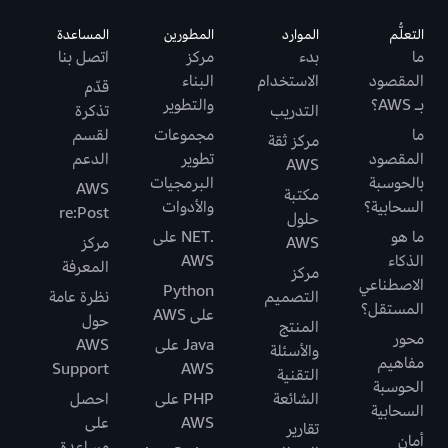
التعلُّم
الموارد
المطورين
المساعدة
ما
بدء
مركز
اتصل بنا
المقصود
الاستخدام
البناء
قدّم
بـ AWS؟
والتطوير
التدريب
تذكرة
ما
مجموعات
لقسم
مركز ثقة
المقصود
تطوير
الدعم
AWS
بالحوسبة
البرمجيات
AWS
مكتبة
السحابية؟
والأدوات
re:Post
حلول
ما هو
.NET على
AWS
مركز
الذكاء
AWS
المعرفة
مركز
الاصطناعي
Python
التصميم
نظرة عامة
المستقل؟
على AWS
حول
المنتج
محور
Java على
AWS
والأسئلة
مفاهيم
Support
AWS
التقنية
الحوسبة
الشائعة
PHP على
احصل
السحابية
AWS
على
تقارير
أمان
مساعدة