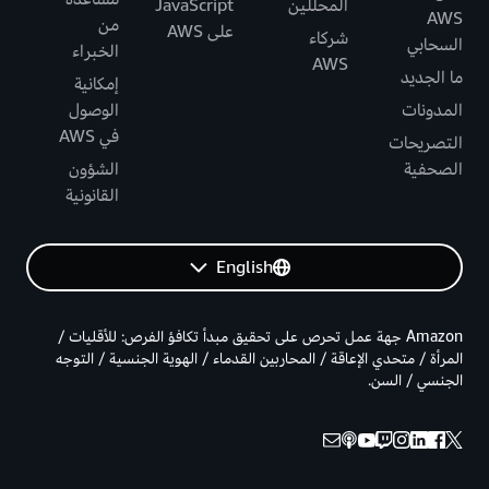
المحللين
JavaScript
AWS
من
على AWS
شركاء
السحابي
الخبراء
AWS
ما الجديد
إمكانية
المدونات
الوصول
في AWS
التصريحات
الصحفية
الشؤون
القانونية
English
Amazon جهة عمل تحرص على تحقيق مبدأ تكافؤ الفرص: للأقليات /
المرأة / متحدي الإعاقة / المحاربين القدماء / الهوية الجنسية / التوجه
الجنسي / السن.