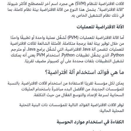
الآلات الافتراضية للنظام (SVM) هي مجرد اسم آخر للمصطلح الأكثر شيوعًا،
"الآلة الافتراضية". يشمل هذا النوع من الآلة الافتراضية بيئة نظام كاملة، بما
في ذلك نظام التشغيل الخاص به.
الآلة الافتراضية للعمليات
أما الآلة الافتراضية للعمليات (PVM) تُشغِّل عملية واحدة أو تطبيقًا واحدًا
من خلال توفير بيئة لغة برمجة متكاملة. الأمثلة الشائعة للآلات الافتراضية
للعمليات تتضمن آلة Java الافتراضية، التي تُشغِّل برامج Java، أو مترجم
Python، الذي يشغِّل تطبيقات Python. استخدام PVM يعني أنه يمكنك
تشغيل التطبيقات بلغات محددة على أي كمبيوتر مضيف تقريبًا.
ما هي فوائد استخدام آلة افتراضية؟
يمكن لكل مؤسسة تقريبًا الاستفادة من استخدام الآلات الافتراضية. بالنسبة
للمؤسسات الجديدة، من الأفضل البدء مباشرةً باستخدام المثيلات
السحابية لسرعة الإعداد والتوسع الفعَّال من حيث التكلفة.
توفر الآلات الافتراضية الفوائد التالية للمؤسسات ذات البنية التحتية
المحلية الحالية:
الكفاءة في استخدام موارد الحوسبة