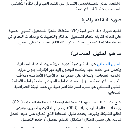
الخلفية. يمكن للمستخدمين التبديل بين تنفيذ المهام في نظام التشغيل
المضيف وبيئة الآلة الافتراضية.
صورة الآلة الافتراضية
تشبه صورة الآلة الافتراضية (VM) مخططًا جاهزًا للتشغيل. تحتوي الصورة
على الحالة الثابتة لنظام التشغيل المختار والتطبيقات وإعدادات النظام، في
صيغة جاهزة للتحميل بحيث يمكن للآلة الافتراضية البدء في العمل.
ما هو المثيل السحابي؟
المثيل السحابي
هو آلة افتراضية تُديرها جهة مزوّد الخدمة السحابية،
وتعمل على خادم بعيد يمكنك الوصول إليه عبر الإنترنت يتولى مزوّد
الخدمة السحابية الإشراف على جميع موارد الأجهزة الأساسية ومراقب
الأجهزة الافتراضية، ما يُزيل تعقيدات إدارة الخوادم المادية وإدارة الأنظمة.
المثيل السحابي هو مجرد اسم لآلة افتراضية في هذه البيئة الافتراضية
السحابية.
تتيح مثيلات السحابة تهيئات مختلفة لوحدات المعالجة المركزية (CPU)،
ووحدات معالجة الرسوميات (GPU)، وأحجام الذاكرة، والتخزين، وعرض
نطاق الشبكة، وغيرها. يعتمد مثيل السحابة الذي تختاره على عبء العمل
لديك، على سبيل المثال، استدلال التعلم العميق أو خادم التطبيق.