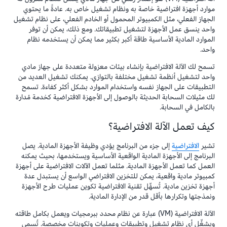
موارد أجهزة افتراضية خاصة به ونظام تشغيل خاص به. عادةً ما يحتوي
الجهاز الفعلي، مثل الكمبيوتر المحمول أو الخادم الفعلي، على نظام تشغيل
واحد ينسق عمل الأجهزة لتشغيل تطبيقاتك. ومع ذلك، يمكن أن توفر
الموارد المادية الأساسية طاقة أكبر بكثير مما يمكن أن يستخدمه نظام
واحد.
تسمح لك الآلة الافتراضية بإنشاء بيئات معزولة متعددة على جهاز مادي
واحد لتشغيل أنظمة تشغيل مختلفة بالتوازي. يمكنك تشغيل العديد من
التطبيقات على الجهاز نفسه واستخدام الموارد بشكل أكثر كفاءة. تسمح
لك مثيلات السحابة الحديثة بالوصول إلى الأجهزة الافتراضية كخدمة مُدارة
بالكامل في السحابة.
كيف تعمل الآلة الافتراضية؟
تشير
الافتراضية
إلى جزء من البرنامج يؤدي وظيفة الأجهزة المادية. يصل
البرنامج إلى الأجهزة المادية الواقعية الأساسية ويستخدمها، بحيث يمكنه
العمل كما تعمل الأجهزة المادية. مثلما تعمل الآلات الافتراضية على أجهزة
كمبيوتر مادية واقعية، يمكن للتخزين الافتراضي الواسع أن يستبدل عدة
أجهزة تخزين مادية. تُسهِّل تقنية الافتراضية تكوين عمليات طرح الأجهزة
ونمذجتها وتكرارها بأقل قدر من الإدارة المادية.
الآلة الافتراضية (VM) عبارة عن نظام محدد ببرمجيات ويعمل بكامل طاقته
ويشغِّل أي نظام تشغيل وتطبيقات وعمليات وتكوينات مخصصة. تُسمى