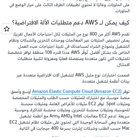
على الحاويات. وغالبًا لا تحتوي تطبيقات الطرف الثالث على خيار الوضع في
الحاويات.
كيف يمكن لـ AWS دعم متطلبات الآلة الافتراضية؟
تقدم AWS أكثر من 800 نوع من المثيلات لكل احتياجات الأعمال تقريبًا.
يمكن تخصيص المثيلات عبر المعالجات ووحدات التخزين والشبكات ونظام
التشغيل ونموذج الشراء لمساعدتك في تلبية احتياجات عبء العمل
الخاص بك بشكل أفضل. تُوفّر AWS عددًا قدره 108 منطقة توافر مُخصّصة
للمثيلات التي تكون متعددة ومنفصلة فعليًا ومعزولة لتلبية متطلبات
الامتثال.
صُممت اختيارات نوع مثيل AWS لتشغيل آلات افتراضية متعددة عبر
بيئات أنظمة تشغيل متعددة.
توفر
Amazon Elastic Compute Cloud (Amazon EC2)
أوسع وأعمق
منصة حوسبة، مع اختيارك للمثيلات حسب الطلب والمثيلات المخصصة
ومثيلات Spot. توفر EC2 مثيلات للأغراض العامة، ومثيلات محسّنة
للحوسبة، ومثيلات محسّنة للتخزين، ومثيلات محسّنة للذاكرة، وحوسبة
سريعة. تدعم EC2 معالجات Intel وAMD وArm مع أنظمة تشغيل
متعددة وهي السحابة الوحيدة التي تحتوي على مثيلات نظام تشغيل EC2
Mac حسب الطلب وشبكات إيثرنت بسرعة 400 جيجابت في الثانية.