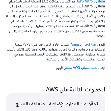
AWS Nitro System
هو الأساس لمثيلات EC2 الحديثة لدينا. باستخدام
Nitro System، أعدنا تصميم البنية التحتية للافتراضية لدينا بالكامل. إن
برامج مراقبة الأجهزة الافتراضية تحمي عادةً الأجهزة المادية ونظام الإدخال
والإخراج الأساسي (BIOS)، وتحاكي افتراضيًا وحدة المعالجة المركزية (CPU)
والتخزين والشبكات، وتوفر مجموعةً كبيرةً من إمكانات الإدارة. باستخدام
Nitro System، يُمكننا تقسيم هذه الوظائف، ونقلها إلى أجهزة وبرامج
مخصصة، وخفض التكاليف من خلال تقديم جميع موارد الخادم تقريبًا إلى
مثيلاتك.
تقدم
Amazon Lightsail
مثيلات خادم خاص افتراضي (VPS) سهلة
الاستخدام، وحاويات، وخدمة تخزين، وقواعد بيانات، وغير ذلك الكثير بأسعار
شهرية معقولة. صممت Lightsail لتطبيقات الويب البسيطة ومواقع
الويب المخصصة وتطبيقات الأعمال الصغيرة.
ابدأ
بإنشاء حساب AWS مجاني
اليوم.
الخطوات التالية على AWS
تحقّق من الموارد الإضافية المتعلقة بالمنتج