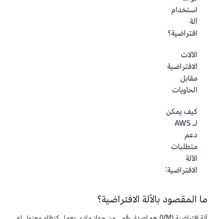
استخدام
آلة
افتراضية؟
الآلات
الافتراضية
مقابل
الحاويات
كيف يمكن
لـ AWS
دعم
متطلبات
الآلة
الافتراضية؟
ما المقصود بالآلة الافتراضية؟
آلة افتراضية (VM) هو إصدار رقمي من جهاز مادي يعمل كنظام معزول له