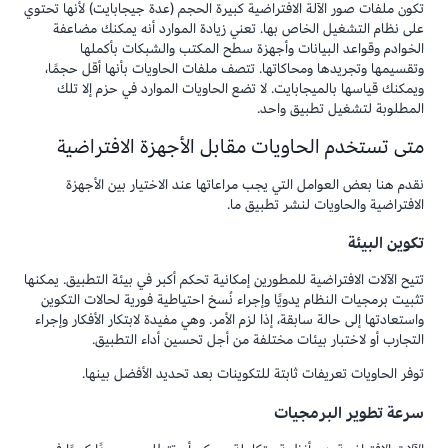
تكون ملفات صور الآلة الافتراضية كبيرة الحجم (عدة جيجابايت) لأنها تحتوي
على نظام التشغيل الخاص بها. تعني زيادة الموارد أنه يمكنك مضاعفة
الخوادم وقواعد البيانات وأجهزة سطح المكتب والشبكات بأكملها
وتقسيمها وتجريدها ومحاكاتها. تتصف ملفات الحاويات بأنها أقل حجمًا،
ويمكنك قياسها بالميجابايت. لا تضع الحاويات الموارد في حزم إلا تلك
المطلوبة لتشغيل تطبيق واحد.
متى تستخدم الحاويات مقابل الأجهزة الافتراضية
نقدم هنا بعض العوامل التي يجب مراعاتها عند الاختيار بين الأجهزة
الافتراضية والحاويات لنشر تطبيق ما.
تكوين البيئة
تتيح الآلات الافتراضية للمطورين إمكانية تحكم أكبر في بيئة التطبيق. يمكنها
تثبيت برمجيات النظام يدويًا وإجراء نُسخ احتياطية فورية لحالات التكوين
واستعادتها إلى حالة سابقة، إذا لزم الأمر. وهي مفيدة لابتكار الأفكار وإجراء
التجارب أو لاختبار بيئات مختلفة من أجل تحسين أداء التطبيق.
توفر الحاويات تعريفات ثابتة للتكوينات بعد تحديد الأفضل بينها.
سرعة تطوير البرمجيات