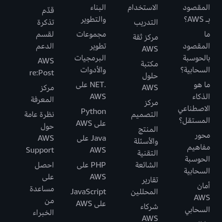
المقصود
الاستخدام
البناء
قدّم
بـ AWS؟
والتطوير
التدريب
تذكرة
ما
مجموعات
لقسم
مركز ثقة
المقصود
تطوير
الدعم
AWS
بالحوسبة
البرمجيات
AWS
مكتبة
السحابية؟
والأدوات
re:Post
حلول
ما هو
.NET على
AWS
مركز
الذكاء
AWS
المعرفة
مركز
الاصطناعي
Python
التصميم
نظرة عامة
المستقل؟
على AWS
حول
المنتج
محور
Java على
AWS
والأسئلة
مفاهيم
Support
AWS
التقنية
الحوسبة
الشائعة
PHP على
احصل
السحابية
AWS
على
تقارير
أمان
مساعدة
المحللين
JavaScript
AWS
من
على AWS
شركاء
السحابي
الخبراء
AWS