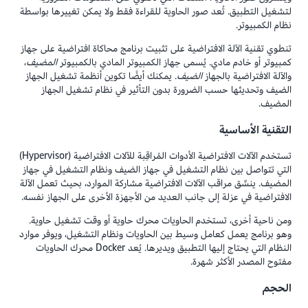
لتشغيل التطبيق. تُعد صور الحاوية للقراءة فقط ولا يمكن تغييرها بواسطة
نظام الكمبيوتر.
تنطوي تقنية الآلة الافتراضية على تثبيت برنامج محاكاة افتراضية على جهاز
كمبيوتر أو خادم مادي. يُسمى جهاز الكمبيوتر المادي بالكمبيوتر
المضيف
،
والآلة الافتراضية بالجهاز
الضيف
. يمكنك أيضًا تكوين أنظمة تشغيل الجهاز
الضيف وتحديثها حسب الضرورة بدون التأثير في نظام تشغيل الجهاز
المضيف.
التقنية الأساسية
تستخدم الآلات الافتراضية الأدوات المُراقِبة للآلات الافتراضية (Hypervisor)
التي تتواصل بين نظام التشغيل في جهاز الضيف ونظام التشغيل في جهاز
المضيف. ينسِّق مراقب الآلات الافتراضية مشاركة الموارد، بحيث تعمل الآلة
الافتراضية في عزلة إلى جانب العديد من الأجهزة الأخرى على الجهاز نفسه.
ومن ناحية أخرى، تستخدم الحاويات محرك حاوية أو وقت تشغيل حاوية.
وهو برنامج يعمل كعامل وسيط بين الحاويات ونظام التشغيل، ويوفر موارد
النظام التي يحتاج إليها التطبيق ويديرها. يُعد Docker محرك الحاويات
مفتوح المصدر الأكثر شهرة.
الحجم