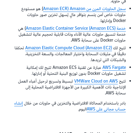
في حاوية.
سجل الحاويات المرن من Amazon‏ (Amazon ECR
)
هو مستودع
حاويات خاص آمن يتسم بتوافر عالٍ يُسهل تخزين صور حاويات
Docker وإدارتها.
خدمة Amazon Elastic Container Service (Amazon ECS)
)
هي
خدمة تنسيق حاويات عالية الأداء وذات قابلية تحجيم عالية لتشغيل
حاويات Docker على سحابة AWS.
تتيح لك
Amazon Elastic Compute Cloud (Amazon EC2)
تحكمًا
دقيقًا في مثيلات السحابة واختيار المعالجات، والسعة التخزينية،
والشبكات التي تريدها.
AWS Fargate
عبارة عن تقنية Amazon ECS تتيح لك إمكانية
تشغيل حاويات Docker بدون توزيع البنية التحتية أو إدارتها.
تتيح
VMWare Cloud on AWS
تبسيط وتسريع ترحيل أعباء العمل
الإنتاجية ذات الأهمية الكبيرة من الأجهزة الافتراضية المحلية إلى
سحابة AWS.
بادر باستخدام المحاكاة الافتراضية والتخزين في حاويات من خلال
إنشاء
حساب مجاني على AWS
اليوم.