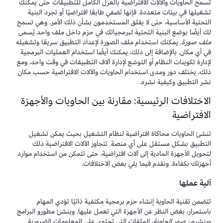
تسمح الحاويات والآلات الافتراضية بالعزل الكامل للتطبيقات حتى يمكنك
تشغيلها في بيئات متعددة. فإنها تضفي طابعًا افتراضيًا أو تجرد البنية
التحتية الأساسية، حتى لا يقلق المستخدمون بشأن ذلك الأمر. وهي تسمح
لك أيضًا بوضع البنية التحتية لبرمجياتك في حزم داخل ملف واحد يُسمى
ملف صورة
. يمكنك استخدام ملف الصورة لإعداد التطبيق سريعًا وتشغيله
في أي مكان. بالإضافة إلى ذلك، يمكنك أيضًا استخدام العمليات البرمجية
لإدارة تكوينات النظام أو التوسّع لإدارة آلاف التطبيقات في وقت واحد. ومع
ذلك، يختلف دور ومدى استخدام الحاويات والآلات الافتراضية حسب مكان
نشر التطبيق وكيفية نشره.
الاختلافات الرئيسية: مقارنة بين الحاويات والأجهزة
الافتراضية
تنشئ الحاويات محاكاة افتراضية لنظام التشغيل بحيث يمكن تشغيل
التطبيق بشكل مستقل على أي منصة. تتجاوز الآلات الافتراضية ذلك
لتحويل الأجهزة المادية إلى آلات افتراضية، حتى تتمكن من استخدام موارد
أجهزتك بكفاءة. ونقدم فيما يلي بعض الاختلافات.
آلية عملها
تتضمن تقنية الحاوية إنشاء حزم برمجية مكتفية ذاتيًا تؤدي المهام
باستمرار، بغض النظر عن الأجهزة التي تعمل عليها. وينشئ مطورو البرامج
وينشرون
صور الحاوية
، الملفات التي تحتوي على المعلومات الضرورية