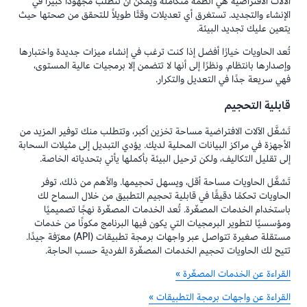
الآلات الافتراضية هي أنظمة متكاملة ويمكن أن تتطلب مجهودًا كبيرًا في
الإنشاء والتجديد. تستغرق أي تعديلات وقتًا طويلاً للتحقق من صحتها حيث
يتعين عليك تجديد البيئة.
تُعد الحاويات خيارًا أفضل إذا كنت ترغب في إنشاء ميزات جديدة واختبارها
وإصدارها بانتظام. ونظرًا إلى أنها لا تتضمن إلا برمجيات عالية المستوى،
فهي سريعة جدًا في التعديل والتكرار.
قابلية التحجيم
تَشغَّل الآلات الافتراضية مساحة تخزين أكبر، وتتطلب منك توفير المزيد من
الأجهزة في مراكز البيانات المحلية لديك. يؤدي التبديل إلى مثيلات السحابة
إلى تقليل التكاليف، ولكن ترحيل البيئة بأكملها يأتي بتحدياته الخاصة.
تَشغَّل الحاويات مساحة أقل، ويسهل تحجيمها. والأهم من ذلك، توفر
الحاويات تحكمًا دقيقًا في قابلية تحجيم التطبيق من خلال السماح لك
باستخدام الخدمات المصغّرة. تُعد الخدمات المصغّرة نهجًا تصميميًا
ومؤسسيًا لتطوير البرمجيات التي يكون فيها البرنامج مكونًا من خدمات
مستقلة صغيرة تتواصل عبر واجهات برمجة تطبيقات (API) معرّفة جيدًا.
تتيح لك الحاويات تحجيم الخدمات المصغّرة الفردية حسب الحاجة.
القراءة عن الخدمات المصغّرة »
القراءة عن واجهات برمجة التطبيقات »