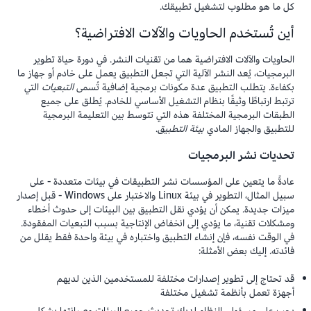
كل ما هو مطلوب لتشغيل تطبيقك.
أين تُستخدم الحاويات والآلات الافتراضية؟
الحاويات والآلات الافتراضية هما من تقنيات النشر. في دورة حياة تطوير
البرمجيات، يُعد النشر الآلية التي تجعل التطبيق يعمل على خادم أو جهاز ما
بكفاءة. يتطلب التطبيق عدة مكونات برمجية إضافية تُسمى
التبعيات
التي
ترتبط ارتباطًا وثيقًا بنظام التشغيل الأساسي للخادم. يُطلق على جميع
الطبقات البرمجية المختلفة هذه التي تتوسط بين التعليمة البرمجية
للتطبيق والجهاز المادي
بيئة التطبيق
.
تحديات نشر البرمجيات
عادةً ما يتعين على المؤسسات نشر التطبيقات في بيئات متعددة - على
سبيل المثال، التطوير في بيئة Linux والاختبار على Windows - قبل إصدار
ميزات جديدة. يمكن أن يؤدي نقل التطبيق بين البيئات إلى حدوث أخطاء
ومشكلات تقنية، ما يؤدي إلى انخفاض الإنتاجية بسبب التبعيات المفقودة.
في الوقت نفسه، فإن إنشاء التطبيق واختباره في بيئة واحدة فقط يقلل من
فائدته. إليك بعض الأمثلة:
قد تحتاج إلى تطوير إصدارات مختلفة للمستخدمين الذين لديهم
أجهزة تعمل بأنظمة تشغيل مختلفة
يجب على مسؤولي النظام لديك تحديث جميع البيئات وصيانتها بشكل