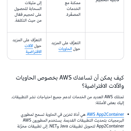
ممكنة مع
إلى مثيلات
الخدمات
السحابة للحصول
المصغّرة.
على تحجيم فعّال
من حيث التكلفة.
التعرُّف على المزيد
التعرُّف على المزيد
حول
الآلات
حول
الحاويات
الافتراضية
كيف يمكن أن تساعدك AWS بخصوص الحاويات
والآلات الافتراضية؟
تمتلك AWS العديد من الخدمات لدعم جميع احتياجات نشر التطبيقات.
إليك بعض الأمثلة:
AWS App2Container
هي أداة تخزين في الحاوية تسمح لمطوري
البرمجيات بتحديث التطبيقات القديمة. يستخدم المطورون AWS
App2Container لتحويل تطبيقات Java و‎.NET إلى تطبيقات مخزّنة