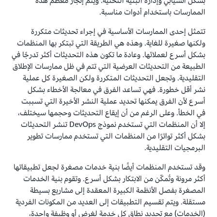
بشكل انسيابي وإدارة البنية التحتية. ويتم إنجاز معظم هذه
الممارسات باستخدام أدوات مناسبة.
تتمثل إحدى الممارسات الأساسية في إجراء تحديثات متكررة
ولكنها صغيرة للغاية. وهذه هي الطريقة التي تبتكر بها المنظمات
بشكل أسرع لعملائها. وعادة ما تكون هذه التحديثات أكثر تدرجًا في
الطبيعة من التحديثات العرضية التي تتم في ظل ممارسات الإطلاق
التقليدية. وتجعل التحديثات المتكررة ولكن الصغيرة كل عملية
نشر أقل خطورة. فهي تساعد الفرق في معالجة الأخطاء بشكل
أسرع لأن الفرق يمكنها تحديد عملية النشر الأخيرة التي تسببت
في الخطأ. وعلى الرغم من أن إيقاع التحديثات وحجمها سيختلف،
إلا أن المنظمات التي تستخدم نموذج DevOps تنشر التحديثات
بشكل أكثر تواترًا من المنظمات التي تستخدم ممارسات تطوير
البرمجيات التقليدية.
وقد تستخدم المنظمات أيضًا بنية خدمات مصغرة لجعل تطبيقاتها
أكثر مرونة وتُمكّن من الابتكار بشكل أسرع. وتقوم بنية الخدمات
المصغرة بفصل الأنظمة الكبيرة المعقدة إلى مشاريع بسيطة
مستقلة. ويتم تقسيم التطبيقات إلى العديد من المكونات الفردية
(الخدمات) مع تحديد نطاق كل خدمة لغرض أو وظيفة واحدة،