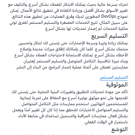
تحرك بسرعة عالية بحيث يمكنك الابتكار للعملاء بشكل أسرع، والتكيف مع
تغيير الأسواق بشكل أفضل، وزيادة الكفاءة في تحقيق نتائج الأعمال. يُمكن
نموذج DevOps المطورين لديك وفرق العمليات من تحقيق هذه النتائج.
على سبيل المثال، تتيح الخدمات المصغرة والتسليم المستمر للفرق تولي
ملكية الخدمات ثم إصدار تحديثات لها بشكل أسرع.
التسليم السريع
يمكنك زيادة وتيرة وسرعة الإصدارات حتى يتسنى لك ابتكار وتحسين
منتجك بشكل أسرع. كلما كان بإمكانك إطلاق ميزات جديدة وإصلاح
الأخطاء بشكل أسرع، يُمكنك الاستجابة لاحتياجات العملاء بشكل أسرع
وبناء ميزة تنافسية. التكامل المتوصل والتسليم المستمر يُعتبران
ممارستين تعملان على أتمتة عملية إصدار البرامج، من البناء إلى النشر.
التسليم المستمر
الموثوقية
تأكد من جودة تحديثات التطبيق وتغييرات البنية التحتية حتى يتسنى لك
تقديمها على نحو موثوق بوتيرة أسرع مع الحفاظ على تجربة إيجابية
للمستخدمين النهائيين. استخدم ممارسات مثل التكامل المتواصل
والتسليم المتواصل كاختبارات للتحقق مما إذا كان كل تغيير آمنًا ويعمل
بشكل فعال. ممارسات المراقبة والتسجيل تساعدك في متابعة الأداء
باستمرار في الوقت الفعلي.
التوسّع