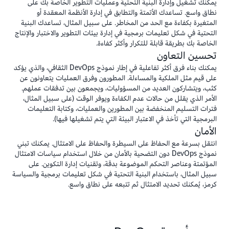
يمكنك تشغيل وإدارة البنية التحتية وعمليات التطوير الخاصة بك على
نطاق واسع. تساعدك الأتمتة والتطابق في إدارة الأنظمة المعقدة أو
المتغيرة بكفاءة مع الحد من المخاطر. على سبيل المثال، تساعدك البنية
التحتية في شكل تعليمات برمجية في إدارة بيئات التطوير والاختبار والإنتاج
الخاصة بك بطريقة قابلة للتكرار وأكثر كفاءة.
تحسين التعاون
يمكنك بناء فرق أكثر تفاعلية في إطار نموذج DevOps الثقافي، والذي يؤكد
على قيم مثل الملكية والمساءلة. المطورون وفرق العمليات يتعاونون عن
كثب، ويتشاركون العديد من المسؤوليات، ويجمعون بين تدفقات عملهم.
الأمر الذي يقلل من حالات عدم الكفاءة ويوفر الوقت (على سبيل المثال،
فترات التسليم المنخفضة بين المطورين والعمليات، وكتابة التعليمات
البرمجية التي تأخذ في الاعتبار البيئة التي يتم تشغيلها فيها).
الأمان
انتقل بسرعة مع الحفاظ على السيطرة والحفاظ على الامتثال. يمكنك تبني
نموذج DevOps دون التضحية بالأمان من خلال استخدام سياسات الامتثال
المؤتمتة وعناصر التحكم الموضوعة بدقة، وتقنيات إدارة التكوين. على
سبيل المثال، باستخدام البنية التحتية في شكل تعليمات برمجية والسياسة
كرمز، يُمكنك تحديد الامتثال ثم تتبعه على نطاق واسع.