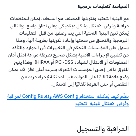
السياسة كتعليمات برمجية
مع البنية التحتية وتكوينها المصنف مع السحابة، يُمكن للمنظمات
مراقبة وفرض الامتثال بشكل ديناميكي وعلى نطاق واسع. وبالتالي
يُمكن تتبع البنية التحتية التي يتم وصفها من قبل التعليمات
البرمجية والتحقق من صحتها وإعادة تكوينها بطريقة آلية. وهذا
يسهل على المؤسسات التحكم في التغييرات في الموارد والتأكد
من تطبيق الإجراءات الأمنية بشكل صحيح بطريقة موزعة (مثل أمان
المعلومات أو الامتثال لشهادة PCI-DSS أو HIPAA). وهذا يتيح
للفرق داخل إحدى المؤسسات التحرك بسرعة أعلى نظرًا لأنه يمكن
وضع علامة تلقائيًا على الموارد غير الممتثلة لإجراء مزيد من
التقصي أو حتى العودة تلقائيًا إلى الامتثال.
تعلّم كيف يُمكنك استخدام AWS Config وConfig Rules لمراقبة
وفرض الامتثال للبنية التحتية
المراقبة والتسجيل