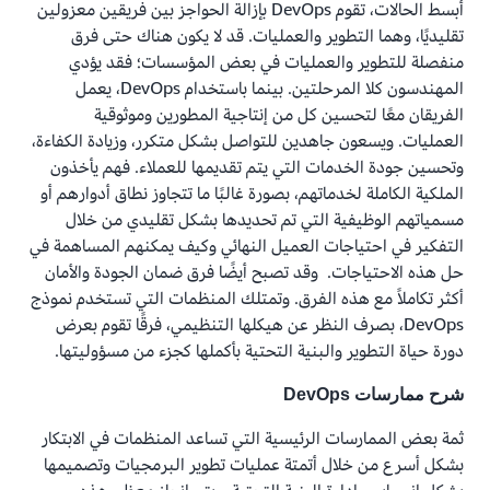
أبسط الحالات، تقوم DevOps بإزالة الحواجز بين فريقين معزولين
تقليديًا، وهما التطوير والعمليات. قد لا يكون هناك حتى فرق
منفصلة للتطوير والعمليات في بعض المؤسسات؛ فقد يؤدي
المهندسون كلا المرحلتين. بينما باستخدام DevOps، يعمل
الفريقان معًا لتحسين كل من إنتاجية المطورين وموثوقية
العمليات. ويسعون جاهدين للتواصل بشكل متكرر، وزيادة الكفاءة،
وتحسين جودة الخدمات التي يتم تقديمها للعملاء. فهم يأخذون
الملكية الكاملة لخدماتهم، بصورة غالبًا ما تتجاوز نطاق أدوارهم أو
مسمياتهم الوظيفية التي تم تحديدها بشكل تقليدي من خلال
التفكير في احتياجات العميل النهائي وكيف يمكنهم المساهمة في
حل هذه الاحتياجات. وقد تصبح أيضًا فرق ضمان الجودة والأمان
أكثر تكاملاً مع هذه الفرق. وتمتلك المنظمات التي تستخدم نموذج
DevOps، بصرف النظر عن هيكلها التنظيمي، فرقًا تقوم بعرض
دورة حياة التطوير والبنية التحتية بأكملها كجزء من مسؤوليتها.
شرح ممارسات DevOps
ثمة بعض الممارسات الرئيسية التي تساعد المنظمات في الابتكار
بشكل أسرع من خلال أتمتة عمليات تطوير البرمجيات وتصميمها