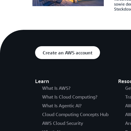
sowie der
Steckdos
Create an AWS account
Learn
Reso
What Is AWS?
Ge
What Is Cloud Computing?
Tr
What Is Agentic AI?
AW
Cloud Computing Concepts Hub
AW
AWS Cloud Security
Ar