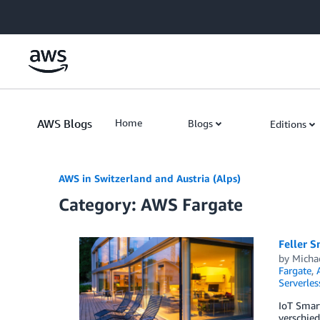
Skip to Main Content
AWS Blogs
Home
Blogs
Editions
AWS in Switzerland and Austria (Alps)
Category: AWS Fargate
Feller 
by
Micha
Fargate
,
Serverles
IoT Smar
verschie