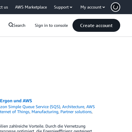
ct us
AWS Marketplace
Support
My account
Create account
Search
Sign in to console
” Ergon und AWS
zon Simple Queue Service (SQS)
,
Architecture
,
AWS
ternet of Things
,
Manufacturing
,
Partner solutions
,
ien zahlreiche Vorteile. Durch die Vernetzung
esse optimiert, die Energieeffizienz gesteigert