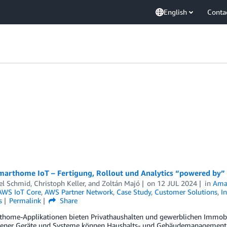
English
Conta
Smarthome IoT – Fertigung, Rollout und Analytics “powered by
el Schmid
,
Christoph Keller
, and
Zoltán Majó
on
12 JUL 2024
in
Ama
AWS IoT Core
,
AWS Partner Network
,
Case Study
,
Customer Solutions
,
In
s
Permalink
Share
thome-Applikationen bieten Privathaushalten und gewerblichen Immobil
dener Geräte und Systeme können Haushalts- und Gebäudemanagementproz