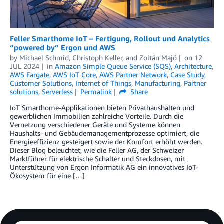
Feller Smarthome IoT – Fertigung, Rollout und Analytics
“powered by” Ergon und AWS
by
Michael Schmid
,
Christoph Keller
, and
Zoltán Majó
on
12
JUL 2024
in
Amazon Simple Queue Service (SQS)
,
Architecture
,
AWS Fargate
,
AWS IoT Core
,
AWS Partner Network
,
Case Study
,
Customer Solutions
,
Internet of Things
,
Manufacturing
,
Partner
solutions
,
Serverless
Permalink
Share
IoT Smarthome-Applikationen bieten Privathaushalten und
gewerblichen Immobilien zahlreiche Vorteile. Durch die
Vernetzung verschiedener Geräte und Systeme können
Haushalts- und Gebäudemanagementprozesse optimiert, die
Energieeffizienz gesteigert sowie der Komfort erhöht werden.
Dieser Blog beleuchtet, wie die Feller AG, der Schweizer
Marktführer für elektrische Schalter und Steckdosen, mit
Unterstützung von Ergon Informatik AG ein innovatives IoT-
Ökosystem für eine […]