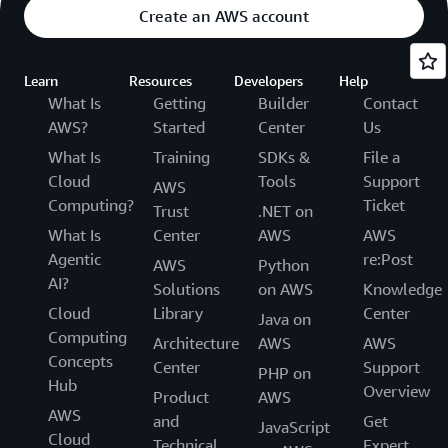
Create an AWS account
Learn
Resources
Developers
Help
What Is
Getting
Builder
Contact
AWS?
Started
Center
Us
What Is
Training
SDKs &
File a
Cloud
Tools
Support
AWS
Computing?
Ticket
Trust
.NET on
What Is
Center
AWS
AWS
Agentic
re:Post
AWS
Python
AI?
Solutions
on AWS
Knowledge
Cloud
Library
Center
Java on
Computing
Architecture
AWS
AWS
Concepts
Center
Support
PHP on
Hub
Overview
Product
AWS
AWS
and
Get
JavaScript
Cloud
Technical
Expert