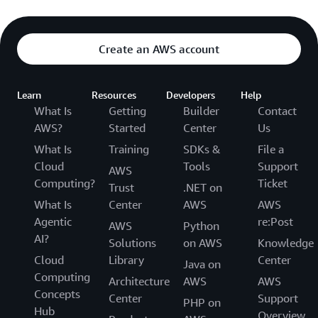
Create an AWS account
Learn
Resources
Developers
Help
What Is
Getting
Builder
Contact
AWS?
Started
Center
Us
What Is
Training
SDKs &
File a
Cloud
Tools
Support
AWS
Computing?
Ticket
Trust
.NET on
What Is
Center
AWS
AWS
Agentic
re:Post
AWS
Python
AI?
Solutions
on AWS
Knowledge
Cloud
Library
Center
Java on
Computing
Architecture
AWS
AWS
Concepts
Center
Support
PHP on
Hub
Overview