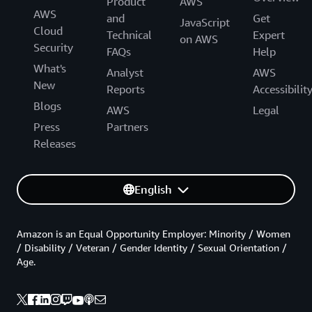
Product
AWS
AWS
and
Get
JavaScript
Cloud
Technical
Expert
on AWS
Security
FAQs
Help
What's
Analyst
AWS
New
Reports
Accessibilit
Blogs
AWS
Legal
Press
Partners
Releases
English
Amazon is an Equal Opportunity Employer: Minority / Women
/ Disability / Veteran / Gender Identity / Sexual Orientation /
Age.