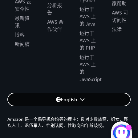
AWS 云
家帮助
分析报
安全性
运行于
告
AWS 可
AWS 上
最新资
访问性
AWS 合
的 Java
讯
作伙伴
法律
运行于
博客
AWS 上
新闻稿
的 PHP
运行于
AWS 上
的
JavaScript
English
Amazon 是一个倡导机会均等的雇主：反对少数族裔、妇女、残
疾人士、退伍军人、性别认同、性取向和年龄歧视。
1