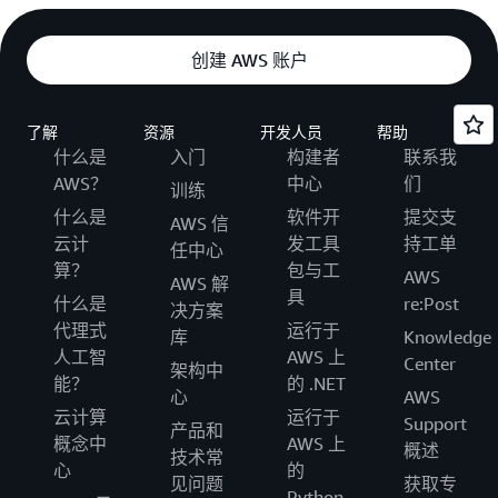
创建 AWS 账户
了解
资源
开发人员
帮助
什么是
入门
构建者
联系我
AWS？
中心
们
训练
什么是
软件开
提交支
AWS 信
云计
发工具
持工单
任中心
算？
包与工
AWS
AWS 解
具
什么是
re:Post
决方案
代理式
运行于
库
Knowledge
人工智
AWS 上
Center
架构中
能？
的 .NET
心
AWS
云计算
运行于
Support
产品和
概念中
AWS 上
概述
技术常
心
的
见问题
获取专
Python