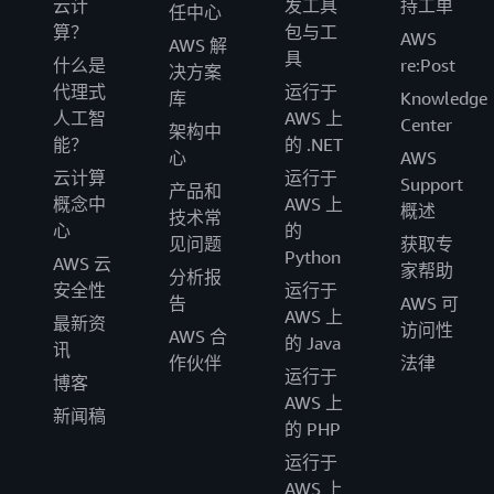
云计
发工具
持工单
任中心
算？
包与工
AWS
AWS 解
具
什么是
re:Post
决方案
代理式
运行于
库
Knowledge
人工智
AWS 上
Center
架构中
能？
的 .NET
心
AWS
云计算
运行于
Support
产品和
概念中
AWS 上
概述
技术常
心
的
见问题
获取专
Python
AWS 云
家帮助
分析报
安全性
运行于
告
AWS 可
AWS 上
最新资
访问性
AWS 合
的 Java
讯
作伙伴
法律
运行于
博客
AWS 上
新闻稿
的 PHP
运行于
AWS 上