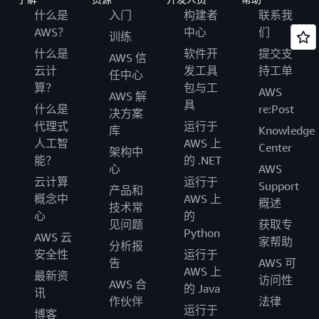
什么是
入门
构建者
联系我
AWS？
中心
们
训练
什么是
软件开
提交支
AWS 信
云计
发工具
持工单
任中心
算？
包与工
AWS
AWS 解
具
什么是
re:Post
决方案
代理式
运行于
库
Knowledge
人工智
AWS 上
Center
架构中
能？
的 .NET
心
AWS
云计算
运行于
Support
产品和
概念中
AWS 上
概述
技术常
心
的
见问题
获取专
Python
AWS 云
家帮助
分析报
安全性
运行于
告
AWS 可
AWS 上
最新资
访问性
AWS 合
的 Java
讯
作伙伴
法律
运行于
博客