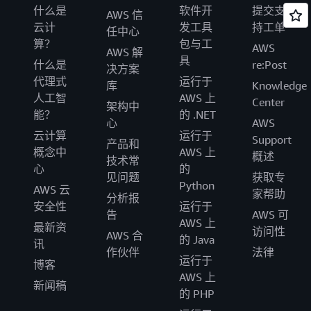
什么是
软件开
提交支
AWS 信
云计
发工具
持工单
任中心
算？
包与工
AWS
AWS 解
具
什么是
re:Post
决方案
代理式
运行于
库
Knowledge
人工智
AWS 上
Center
架构中
能？
的 .NET
心
AWS
云计算
运行于
Support
产品和
概念中
AWS 上
概述
技术常
心
的
见问题
获取专
Python
AWS 云
家帮助
分析报
安全性
运行于
告
AWS 可
AWS 上
最新资
访问性
AWS 合
的 Java
讯
作伙伴
法律
运行于
博客
AWS 上
新闻稿
的 PHP