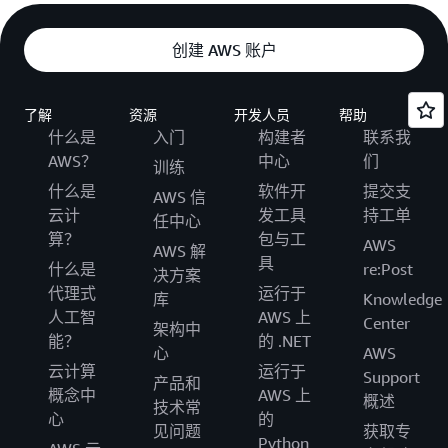
创建 AWS 账户
了解
资源
开发人员
帮助
什么是
入门
构建者
联系我
AWS？
中心
们
训练
什么是
软件开
提交支
AWS 信
云计
发工具
持工单
任中心
算？
包与工
AWS
AWS 解
具
什么是
re:Post
决方案
代理式
运行于
库
Knowledge
人工智
AWS 上
Center
架构中
能？
的 .NET
心
AWS
云计算
运行于
Support
产品和
概念中
AWS 上
概述
技术常
心
的
见问题
获取专
Python