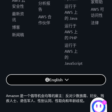
AWS 云
家帮助
分析报
安全性
运行于
告
AWS 可
AWS 上
最新资
访问性
AWS 合
的 Java
讯
作伙伴
法律
运行于
博客
AWS 上
新闻稿
的 PHP
运行于
AWS 上
的
JavaScript
English
Amazon 是一个倡导机会均等的雇主：反对少数族裔、妇女、残
疾人士、退伍军人、性别认同、性取向和年龄歧视。
1