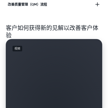
您可以使用 AWS 人工智能服务从本地和云联络中心
改善质量管理（QM）流程
以及客户体验平台（如 Avaya、Cisco、Genesys、
Talkdesk 等）分析并获取有价值的交互后见解。
分析 100% 的客户互动，以确定产品和运营改进的机
会。利用自动化生成式人工智能摘要和座席表现记分
客户如何获得新的见解以改善客户体
卡降低 QM 成本。监控呼叫脚本遵从性，并确保遵守
验
HIPAA、PCI 等重要法规。
视频