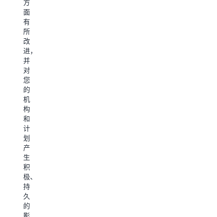
方
量
户
助
务
面
监
体
您
需
有
控
验、
的
求
所
和
减
企
进
改
绩
少
业
行
进，
效
客
获
扩
并
报
户
得
展
对
告。
流
更
和
您
它
失
多
定
的
使
以
投
制
机
客
及
资
构
户
发
回
实
和
能
现
报。
时
计
够
隐
作
通
划
通
藏
为
话
产
过
的
AWS
分
生
切
投
全
析
积
实
诉
球
|
极、
可
模
顶
通
持
行
式。
级
话
久
的
咨
后
的
分
联
询
分
影
析
系
咨
析