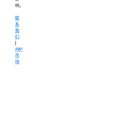
响。
推
我
询
动
们
合
联
业
|
作
系
务
了
伙
我
成
解
伴，
们
果。
更
Quantiphi
|
多
针
AWS
联
对
市
系
解
场
我
决
们
方
|
案
AWS
实
市
施
场
的
整
个
生
命
周
期
构