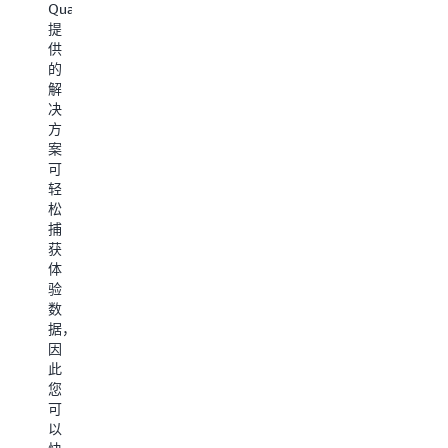
Qualtrics
纯
Infosys
Quantiphi
提
SaaS
Contact
采
供
平
Center
用
的
台，
Intelligence
由
解
用
基
人
决
于
于
工
方
IVR、
围
智
案
ACD、
绕
能
主
可
呼
智
提
管
轻
叫
能
供
和
松
路
运
支
联
捕
由
营
持
络
获
和
而
的
中
体
呼
打
先
心
验
叫
造
进
分
数
记
的
解
析
据，
录
数
决
师
因
的
据
方
现
此
实
和
案，
在
您
时
分
帮
可
可
和
析
助
以
以
历
产
各
分