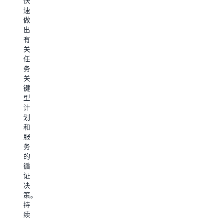
快
史
品：
个
析
速
报
数
公
实
做
告、
字
司
时
出
控
化
的
或
有
制
文
联
录
关
面
书。
系
制
任
板
此
中
的
务
和
解
心
客
关
分
决
实
户
键
析。
方
现
对
型
该
案
转
话
计
平
利
型。
发
划
台
用
在
现
和
为
由
下
趋
服
整
人
一
势
务
个
工
代
确
的
联
智
客
定
循
络
能/
户
辅
证
中
机
支
导
决
心
器
持
需
策。
的
学
中
求
持
运
习
提
并
续
营
驱
供
自