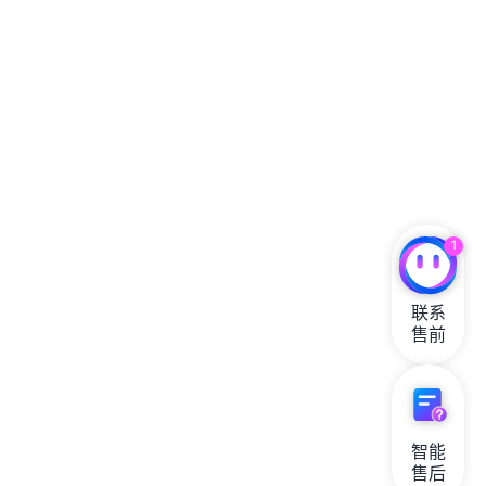
联
系
中
心
变
得
更
好、
更
快、
更
加
1
经
济
高
联系

效。
售前
联
系
我
们
智能

|
售后
了