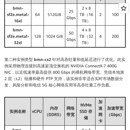
bmn-
2 x 8
25
sf2e.metal-
64
512GiB
TB（16
2
100
Gbps
16xl
TB）
bmn-
4 x 8
50
sf2e.metal-
128
1024 GiB
TB（32
4
200
Gbps
32xl
TB）
第二种实例类型
bmn-cx2
针对高吞吐量和低延迟进行了优化。此实
例采用物理连接到高速架顶交换机的 NVIDIA ConnectX-7 400G
NIC，以近线速率最高提供 800 Gbps 的裸机网络带宽。凭借本地第
2 层（L2）组播和硬件 PTP 支持，该实例非常适合实时市场数据分
发、风险分析和电信 5G 核心网络应用等高吞吐量工作负载。
加
NVMe
内存
网络
速
加速带宽
实例名称
vCPU
SSD 存
（DDR5）
带宽
网
（Gbps）
储
卡
bmn-
4 x 4