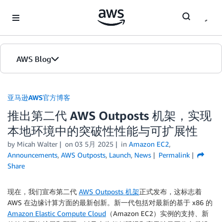
Skip to Main Content
AWS Blog
首页
亚马逊AWS官方博客
推出第二代 AWS Outposts 机架，实现
版本
本地环境中的突破性性能与可扩展性
by
Micah Walter
on
03 5月 2025
in
Amazon EC2
,
Announcements
,
AWS Outposts
,
Launch
,
News
Permalink
Share
现在，我们宣布第二代
AWS Outposts 机架
正式发布，这标志着
AWS 在边缘计算方面的最新创新。新一代包括对最新的基于 x86 的
Amazon Elastic Compute Cloud
（Amazon EC2）实例的支持、新