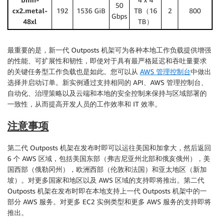
50
cx2.metal-
192
1536 GiB
TB（16
2
800
Gbps
48xl
TB）
最重要的是，新一代 Outposts 机架可为各种本地工作负载提供增强
的性能、可扩展性和韧性，即使对于具有最严格延迟和吞吐量要求
的关键任务型工作负载也是如此。您可以从
AWS 管理控制台
中做出
选择并启动订单。新实例通过支持相同的 API、AWS 管理控制台、
自动化、治理策略以及云端和本地的安全控制来保持与区域部署的
一致性，从而提高开发人员的工作效率和 IT 效率。
注意事项
第二代 Outposts 机架在发布时即可以运往美国和加拿大，然后返回
6 个 AWS 区域，包括美国东部（弗吉尼亚州北部和俄亥俄州），美
国西部（俄勒冈州），欧洲西部（伦敦和法国）和亚太地区（新加
坡）。对更多国家和地区以及 AWS 区域的支持即将推出。第二代
Outposts 机架在发布时即在本地支持上一代 Outposts 机架中的一
部分 AWS 服务。对更多 EC2 实例类型和更多 AWS 服务的支持即将
推出。