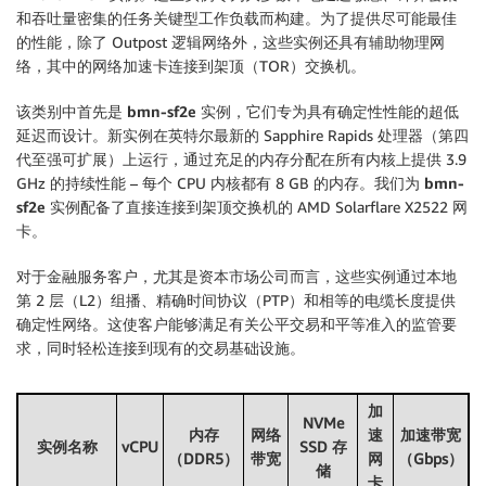
和吞吐量密集的任务关键型工作负载而构建。为了提供尽可能最佳
的性能，除了 Outpost 逻辑网络外，这些实例还具有辅助物理网
络，其中的网络加速卡连接到架顶（TOR）交换机。
该类别中首先是
bmn-sf2e
实例，它们专为具有确定性性能的超低
延迟而设计。新实例在英特尔最新的 Sapphire Rapids 处理器（第四
代至强可扩展）上运行，通过充足的内存分配在所有内核上提供 3.9
GHz 的持续性能 – 每个 CPU 内核都有 8 GB 的内存。我们为
bmn-
sf2e
实例配备了直接连接到架顶交换机的 AMD Solarflare X2522 网
卡。
对于金融服务客户，尤其是资本市场公司而言，这些实例通过本地
第 2 层（L2）组播、精确时间协议（PTP）和相等的电缆长度提供
确定性网络。这使客户能够满足有关公平交易和平等准入的监管要
求，同时轻松连接到现有的交易基础设施。
加
NVMe
内存
网络
速
加速带宽
实例名称
vCPU
SSD 存
（DDR5）
带宽
网
（Gbps）
储
卡