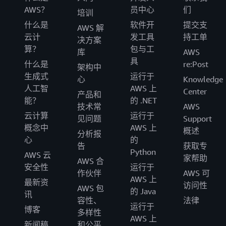
AWS？
员中心
们
培训
什么是
软件开
提交支
AWS 解
云计
发工具
持工单
决方案
算？
包与工
库
AWS
具
什么是
re:Post
架构中
生成式
运行于
心
Knowledge
人工智
AWS 上
Center
产品和
能？
的 .NET
技术常
AWS
云计算
运行于
见问题
Support
概念中
AWS 上
概述
分析报
心
的
告
获取专
Python
AWS 云
家帮助
AWS 合
安全性
运行于
作伙伴
AWS 可
AWS 上
最新资
访问性
AWS 包
的 Java
讯
容性、
法律
运行于
博客
多样性
AWS 上
新闻稿
和公平