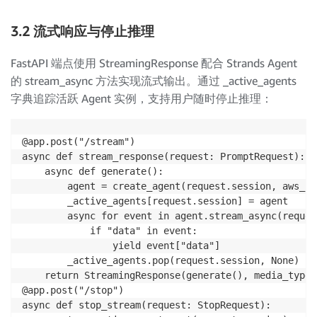
3.2 流式响应与停止推理
FastAPI 端点使用 StreamingResponse 配合 Strands Agent
的 stream_async 方法实现流式输出。通过 _active_agents
字典追踪活跃 Agent 实例，支持用户随时停止推理：
@app.post("/stream")

async def stream_response(request: PromptRequest):

    async def generate():

        agent = create_agent(request.session, aws_cr
        _active_agents[request.session] = agent

        async for event in agent.stream_async(reques
            if "data" in event:

                yield event["data"]

        _active_agents.pop(request.session, None)

    return StreamingResponse(generate(), media_type=
@app.post("/stop")

async def stop_stream(request: StopRequest):
