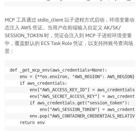
MCP 工具通过 stdio_client 以子进程方式启动，环境变量动
态注入 AWS 凭证。当用户在前端输入自定义 AK/SK/
SESSION_TOKEN 时，凭证会注入到 MCP 子进程环境变量
中，覆盖默认的 ECS Task Role 凭证，以支持跨账号查询场
景：
def _get_mcp_env(aws_credentials=None):

    env = {**os.environ, "AWS_REGION": AWS_REGION}

    if aws_credentials:

        env["AWS_ACCESS_KEY_ID"] = aws_credentials["
        env["AWS_SECRET_ACCESS_KEY"] = aws_credentia
        if aws_credentials.get("session_token"):

            env["AWS_SESSION_TOKEN"] = aws_credentia
        env.pop("AWS_CONTAINER_CREDENTIALS_RELATIVE_