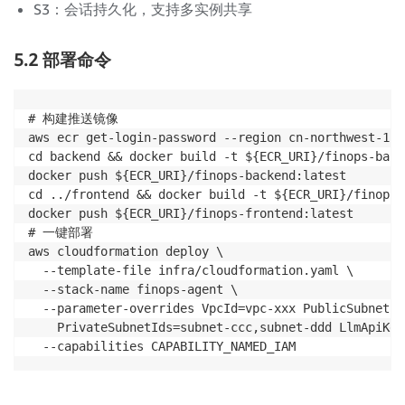
S3：会话持久化，支持多实例共享
5.2 部署命令
# 构建推送镜像

aws ecr get-login-password --region cn-northwest-1 |
cd backend && docker build -t ${ECR_URI}/finops-back
docker push ${ECR_URI}/finops-backend:latest

cd ../frontend && docker build -t ${ECR_URI}/finops-
docker push ${ECR_URI}/finops-frontend:latest

# 一键部署

aws cloudformation deploy \

  --template-file infra/cloudformation.yaml \

  --stack-name finops-agent \

  --parameter-overrides VpcId=vpc-xxx PublicSubnetId
    PrivateSubnetIds=subnet-ccc,subnet-ddd LlmApiKey