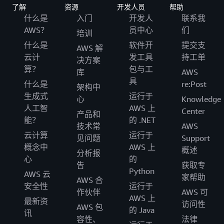
了解
资源
开发人员
帮助
什么是
入门
开发人
联系我
AWS？
员中心
们
培训
什么是
软件开
提交支
AWS 解
云计
发工具
持工单
决方案
算？
包与工
库
AWS
具
什么是
re:Post
架构中
生成式
运行于
心
Knowledge
人工智
AWS 上
Center
产品和
能？
的 .NET
技术常
AWS
云计算
运行于
见问题
Support
概念中
AWS 上
概述
分析报
心
的
告
获取专
Python
AWS 云
家帮助
AWS 合
安全性
运行于
作伙伴
AWS 可
AWS 上
最新资
访问性
AWS 包
的 Java
讯
容性、
法律