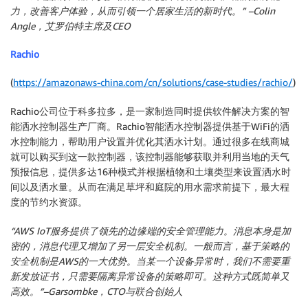
力，改善客户体验，从而引领一个居家生活的新时代。” –Colin
Angle，艾罗伯特主席及CEO
Rachio
(
https://amazonaws-china.com/cn/solutions/case-studies/rachio/
)
Rachio公司位于科多拉多，是一家制造同时提供软件解决方案的智
能洒水控制器生产厂商。Rachio智能洒水控制器提供基于WiFi的洒
水控制能力，帮助用户设置并优化其洒水计划。通过很多在线商城
就可以购买到这一款控制器，该控制器能够获取并利用当地的天气
预报信息，提供多达16种模式并根据植物和土壤类型来设置洒水时
间以及洒水量。从而在满足草坪和庭院的用水需求前提下，最大程
度的节约水资源。
“AWS IoT服务提供了领先的边缘端的安全管理能力。消息本身是加
密的，消息代理又增加了另一层安全机制。一般而言，基于策略的
安全机制是AWS的一大优势。当某一个设备异常时，我们不需要重
新发放证书，只需要隔离异常设备的策略即可。这种方式既简单又
高效。”–Garsombke，CTO与联合创始人