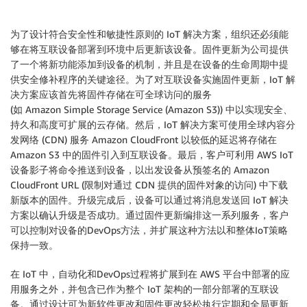
为了设计符合安全性和敏捷性原则的 IoT 解决方案，组织还必须能
够在将互联设备部署到环境中后更新该设备。固件更新为公司提供
了一个将新功能添加到设备的机制，并且是在设备的生命周期中提
供安全修补程序的关键途径。为了对互联设备实施固件更新，IoT 解
决方案应该首先将固件存储在可全球访问的服务
(如 Amazon Simple Storage Service (Amazon S3)) 中以实现安全、
持久和高度可扩展的云存储。然后，IoT 解决方案可使用全球内容分
发网络 (CDN) 服务 Amazon CloudFront 以较低的延迟将存储在
Amazon S3 中的固件引入到互联设备。最后，客户可利用 AWS IoT
设备影子将命令推送到设备，以出发设备从预签名的 Amazon
CloudFront URL (限制对通过 CDN 提供的固件对象的访问) 中下载
新版本的固件。升级完成后，设备可以通过将消息发送回 IoT 解决
方案以确认升级是否成功。通过固件更新编排这一系列服务，客户
可以控制对设备的DevOps方法，并扩展这种方法以和整体IoT策略
保持一致。
在 IoT 中，自动化和DevOps过程将扩展到在 AWS 平台中部署的应
用服务之外，并包含已作为整个 IoT 架构的一部分部署的互联设
备。通过设计可为新软件更改和固件更改轻松执行定期和全局更新