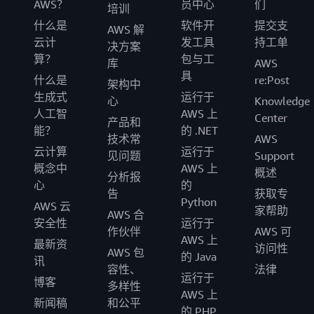
AWS？
员中心
们
培训
什么是
软件开
提交支
AWS 解
云计
发工具
持工单
决方案
算？
包与工
库
AWS
具
什么是
re:Post
架构中
生成式
运行于
心
Knowledge
人工智
AWS 上
Center
产品和
能？
的 .NET
技术常
AWS
云计算
运行于
见问题
Support
概念中
AWS 上
概述
分析报
心
的
告
获取专
Python
AWS 云
家帮助
AWS 合
安全性
运行于
作伙伴
AWS 可
AWS 上
最新资
访问性
AWS 包
的 Java
讯
容性、
法律
运行于
博客
多样性
AWS 上
新闻稿
和公平
的 PHP