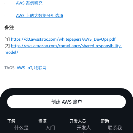
·
AWS 案例研究
·
AWS 上的大数据分析选项
备注
[1]
https://d0.awsstatic.com/whitepapers/AWS_DevOps.pdf
[2]
https://aws.amazon.com/compliance/shared-responsibility-
model/
TAGS:
AWS IoT
,
物联网
创建 AWS 账户
了解
资源
开发人员
帮助
什么是
入门
开发人
联系我