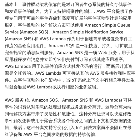
基本上，事件驱动架构依靠的是对订阅者生态系统的持久存储事件
和发送事件的能力。为了支持解耦事件的编排，AWS 平台提供了多
项专门用于可靠的事件存储和高度可扩展的事件驱动型计算的应用
服务。事件推动的 IoT 解决方案可以使用 Amazon Simple Queue
Service (Amazon SQS)、Amazon Simple Notification Service
(Amazon SNS) 和 AWS Lambda 作为用于创建简单或者复杂事件工
作流的基础应用组件。Amazon SQS 是一项快速、持久、可扩展且
完全托管的消息队列服务。Amazon SNS 是一项 Web 服务，用于从
应用程序发布消息并立即将它们交付到订阅者或其他应用程序。
AWS Lambda 用于以事件响应方式触发代码的运行，而底层计算资
源是全托管的。AWS Lambda 可直接从其他 AWS 服务接收和响应事
件。在事件驱动的 IoT 架构中，当IoT 系统上下文中有相关事件发生
时就会触发AWS Lambda以执行相应的业务逻辑。
AWS 服务 (如 Amazon SQS、Amazon SNS 和 AWS Lambda) 可将
事件的消费从对消息的处理过程和业务逻辑分离开。这种分离为端
到端解决方案带来了灵活性和敏捷性。这种分离让您可以快速修改
事件触发逻辑或用于聚合系统各个部分之间的上下文相关数据的逻
辑。最后，这种分离支持将变化引入 IoT 解决方案而不会阻止在最
终设备和 AWS 平台之间发送的数据的持续传输。