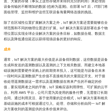
置、大量的存储（事实上这些存储并未得到充分的利用）来处理由
设备传输的不断增加的数据 (也称为遥测)。在部署 IoT 后，IT部门将
面临管理、监控和维护这些互联设备海量网络连接的挑战。
除了在区域性位置扩展解决方案之外，IoT 解决方案还需要能够在全
球范围和不同的物理位置进行扩展。IoT 解决方案应该部署在多个物
理位置以实现全球企业解决方案的业务目标，如数据合规、数据主
权以及降低通信延迟以获得现场设备的更好的响应。
成本
通常，IoT 解决方案的最大价值是从设备得到数据，这些数据是设备
生成和发送的遥测数据以及遥测的上下文相关数据。而建立本地基
础设施则需要硬件采购上的前期资本投入，这可能是与设备在未来
一段时间从遥测数据产生价值不直接相关的大量固定开支。对于接
收处理遥测数据这一需求以及遥测数据在将来产生的不确定的价
值，要实现两者之间的平衡，IoT 策略应该利用弹性、可扩展的云平
台。利用 AWS 平台，公司只需为其使用的服务付费，无需签订长期
合同。通过利用灵活、基于使用量的定价模式，IoT 解决方案和相关
基础设施的成本可根据通过引入、处理、存储和分析由同一 IoT 解
决方案收到的遥测提供的业务价值来评估。