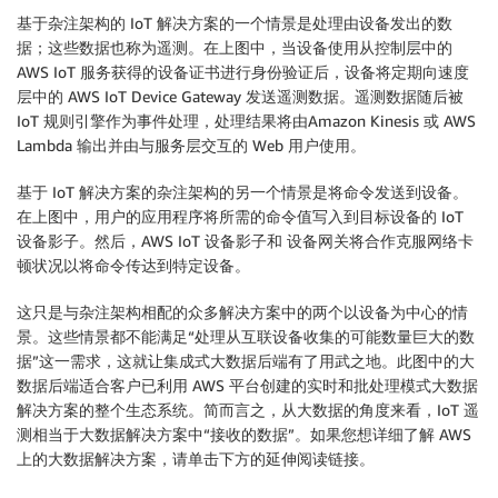
基于杂注架构的 IoT 解决方案的一个情景是处理由设备发出的数
据；这些数据也称为遥测。在上图中，当设备使用从控制层中的
AWS IoT 服务获得的设备证书进行身份验证后，设备将定期向速度
层中的 AWS IoT Device Gateway 发送遥测数据。遥测数据随后被
IoT 规则引擎作为事件处理，处理结果将由Amazon Kinesis 或 AWS
Lambda 输出并由与服务层交互的 Web 用户使用。
基于 IoT 解决方案的杂注架构的另一个情景是将命令发送到设备。
在上图中，用户的应用程序将所需的命令值写入到目标设备的 IoT
设备影子。然后，AWS IoT 设备影子和 设备网关将合作克服网络卡
顿状况以将命令传达到特定设备。
这只是与杂注架构相配的众多解决方案中的两个以设备为中心的情
景。这些情景都不能满足“处理从互联设备收集的可能数量巨大的数
据”这一需求，这就让集成式大数据后端有了用武之地。此图中的大
数据后端适合客户已利用 AWS 平台创建的实时和批处理模式大数据
解决方案的整个生态系统。简而言之，从大数据的角度来看，IoT 遥
测相当于大数据解决方案中“接收的数据”。如果您想详细了解 AWS
上的大数据解决方案，请单击下方的延伸阅读链接。