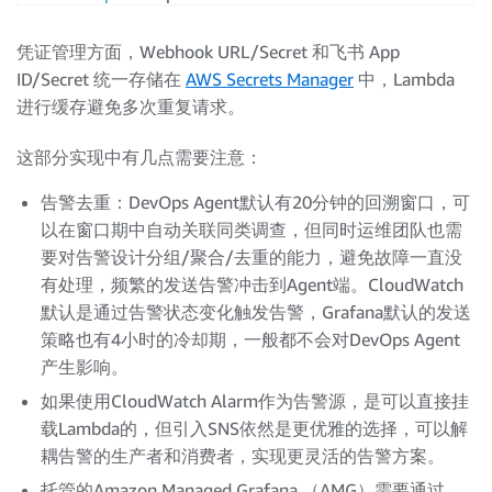
        logger
.
error
(
'飞书通知发送失败: %s'
,
 e
)
凭证管理方面，Webhook URL/Secret 和飞书 App
# 步骤二：调用 DevOps Agent Webhook 触发自动调查 
ID/Secret 统一存储在
AWS Secrets Manager
中，Lambda
try
:
进行缓存避免多次重复请求。
        response 
=
 http
.
request
(
'POST'
,
 webhook_url
,
print
(
f"Webhook response: 
{
response
.
status
}
 
这部分实现中有几点需要注意：
return
{
'statusCode'
:
200
,
告警去重：DevOps Agent默认有20分钟的回溯窗口，可
'body'
:
 json
.
dumps
(
{
'message'
:
'DevOps Agent investigati
以在窗口期中自动关联同类调查，但同时运维团队也需
'alarmName'
:
 alert
[
'service'
]
,
要对告警设计分组/聚合/去重的能力，避免故障一直没
'webhookStatus'
:
 response
.
status
,
有处理，频繁的发送告警冲击到Agent端。CloudWatch
}
)
默认是通过告警状态变化触发告警，Grafana默认的发送
}
策略也有4小时的冷却期，一般都不会对DevOps Agent
except
 Exception 
as
 e
:
print
(
f"Error calling webhook: 
{
str
(
e
)
}
"
)
产生影响。
return
{
'statusCode'
:
500
,
'body'
:
 json
.
dump
如果使用CloudWatch Alarm作为告警源，是可以直接挂
载Lambda的，但引入SNS依然是更优雅的选择，可以解
耦告警的生产者和消费者，实现更灵活的告警方案。
托管的Amazon Managed Grafana （AMG）需要通过