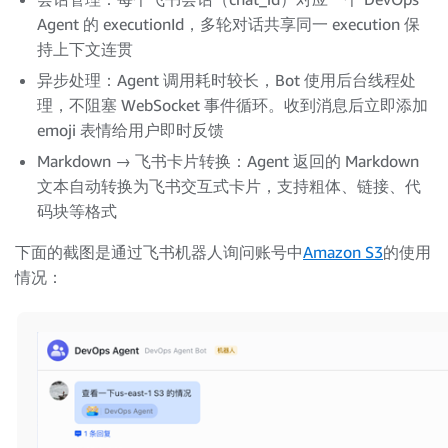
                idx 
=
 block
.
get
(
"contentBlockIndex"
,
Agent 的 executionId，多轮对话共享同一 execution 保
                delta 
=
 block
.
get
(
"delta"
,
{
}
)
持上下文连贯
                text_delta 
=
 delta
.
get
(
"textDelta"
,
if
"text"
in
 text_delta
:
异步处理：Agent 调用耗时较长，Bot 使用后台线程处
                    blocks
.
setdefault
(
idx
,
[
]
)
.
appen
理，不阻塞 WebSocket 事件循环。收到消息后立即添加
elif
"responseFailed"
in
 event
:
emoji 表情给用户即时反馈
                err 
=
 event
[
"responseFailed"
]
                logger
.
error
(
"Agent response failed:
Markdown → 飞书卡片转换：Agent 返回的 Markdown
return
f"DevOps Agent 返回错误：
{
err
.
文本自动转换为飞书交互式卡片，支持粗体、链接、代
码块等格式
if
not
 blocks
:
return
"（DevOps Agent 未返回内容）"
下面的截图是通过飞书机器人询问账号中
Amazon S3
的使用
情况：
        last_idx 
=
max
(
blocks
.
keys
(
)
)
return
""
.
join
(
blocks
[
last_idx
]
)
except
 Exception
:
        logger
.
exception
(
"DevOps Agent call failed"
)
with
 _lock
:
            _sessions
.
pop
(
session_key
,
None
)
return
"调用 DevOps Agent 失败，已重置会话，请