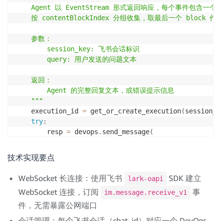
    Agent 以 EventStream 形式返回响应，每个事件包含一个
    按 contentBlockIndex 分组收集，取最后一个 block 
    参数：

        session_key: 飞书会话标识

        query: 用户发送的问题文本

    返回：

        Agent 的完整回复文本，或错误提示信息

    """
    execution_id 
=
 get_or_create_execution
(
session_k
try
:
        resp 
=
 devops
.
send_message
(
            agentSpaceId
=
AGENT_SPACE_ID
,
            executionId
=
execution_id
,
技术实现要点
            content
=
query
,
)
WebSocket 长连接：使用飞书
SDK 建立
lark-oapi
        blocks
:
dict
[
int
,
list
[
str
]
]
=
{
}
WebSocket 连接，订阅
事
im.message.receive_v1
for
 event 
in
 resp
.
get
(
"events"
,
[
]
)
:
件，无需暴露公网端口
if
"contentBlockDelta"
in
 event
:
                block 
=
 event
[
"contentBlockDelta"
]
会话管理：每个飞书会话（chat_id）对应一个 DevOps