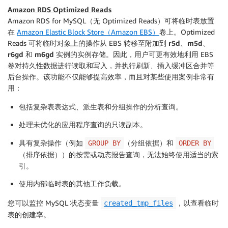
Amazon RDS Optimized Reads
Amazon RDS for MySQL（无 Optimized Reads）可将临时表放置
在
Amazon Elastic Block Store（Amazon EBS）
卷上。Optimized
Reads 可将临时对象上的操作从 EBS 转移至附加到
r5d
、
m5d
、
r6gd
和
m6gd
实例的实例存储。因此，用户可更有效地利用 EBS
卷对持久性数据进行读取和写入，并执行刷新、插入缓冲区合并等
后台操作。该功能不仅能够提高效率，而且对某些使用案例非常有
用：
包括复杂表表达式、派生表和分组操作的
分析查询
。
处理未优化的应用程序查询的
只读副本
。
具有复杂操作（例如
（分组依据）和
GROUP BY
ORDER BY
（排序依据））的
按需或动态报告查询
，无法始终使用适当的索
引。
使用内部临时表的
其他工作负载
。
您可以监控 MySQL 状态变量
，以查看临时
created_tmp_files
表的创建率。