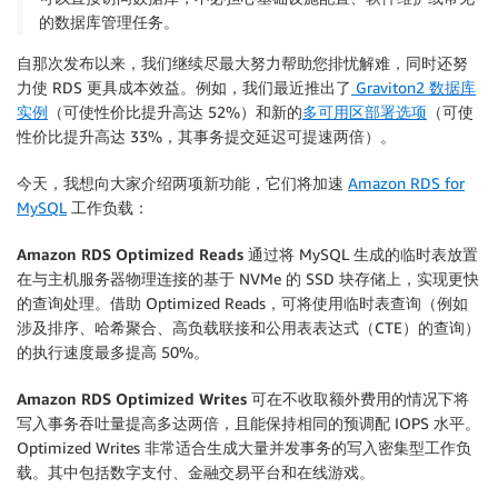
的数据库管理任务。
自那次发布以来，我们继续尽最大努力帮助您排忧解难，同时还努
力使 RDS 更具成本效益。例如，我们最近推出了
Graviton2 数据库
实例
（可使性价比提升高达 52%）和新的
多可用区部署选项
（可使
性价比提升高达 33%，其事务提交延迟可提速两倍）。
今天，我想向大家介绍两项新功能，它们将加速
Amazon RDS for
MySQL
工作负载：
Amazon RDS Optimized Reads
通过将 MySQL 生成的临时表放置
在与主机服务器物理连接的基于 NVMe 的 SSD 块存储上，实现更快
的查询处理。借助 Optimized Reads，可将使用临时表查询（例如
涉及排序、哈希聚合、高负载联接和公用表表达式（CTE）的查询）
的执行速度最多提高 50%。
Amazon RDS Optimized Writes
可在不收取额外费用的情况下将
写入事务吞吐量提高多达两倍，且能保持相同的预调配 IOPS 水平。
Optimized Writes 非常适合生成大量并发事务的写入密集型工作负
载。其中包括数字支付、金融交易平台和在线游戏。