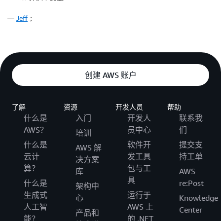
—
Jeff
；
创建 AWS 账户
了解
资源
开发人员
帮助
什么是
入门
开发人
联系我
AWS？
员中心
们
培训
什么是
软件开
提交支
AWS 解
云计
发工具
持工单
决方案
算？
包与工
库
AWS
具
什么是
re:Post
架构中
生成式
运行于
心
Knowledge
人工智
AWS 上
Center
产品和
能？
的 .NET