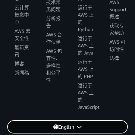
技术常
AWS
云计算
运行于
见问题
Support
概念中
AWS 上
概述
分析报
心
的
告
获取专
Python
AWS 云
家帮助
AWS 合
安全性
运行于
作伙伴
AWS 可
AWS 上
最新资
访问性
AWS 包
的 Java
讯
容性、
法律
运行于
博客
多样性
AWS 上
新闻稿
和公平
的 PHP
性
运行于
AWS 上
的
JavaScript
English