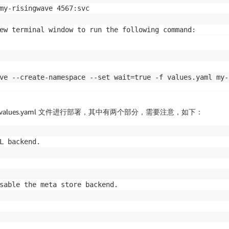
my-risingwave 4567:svc

ew terminal window to run the following command:

 

ve --create-namespace --set wait=true -f values.yaml my-
供 values.yaml 文件进行部署，其中有两个部分，需要注意，如下：
L backend.

sable the meta store backend.
