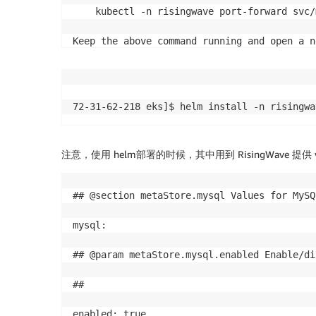
    kubectl -n risingwave port-forward svc/
Keep the above command running and open a n
    psql -h localhost -p 4567 -d dev -U root
72-31-62-218 eks]$ helm install -n risingwa
注意，使用 helm部署的时候，其中用到 RisingWave 提
## @section metaStore.mysql Values for MySQ
mysql:

## @param metaStore.mysql.enabled Enable/di
##

enabled: true
