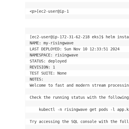
<p>[ec2-user@ip-1
[ec2-user@ip-172-31-62-218 eks]$ helm insta
NAME: my-risingwave

LAST DEPLOYED: Sun Nov 10 12:33:51 2024

NAMESPACE: risingwave

STATUS: deployed

REVISION: 1

TEST SUITE: None

NOTES:

Welcome to fast and modern stream processin
Check the running status with the following
    kubectl -n risingwave get pods -l app.k
Try accessing the SQL console with the foll