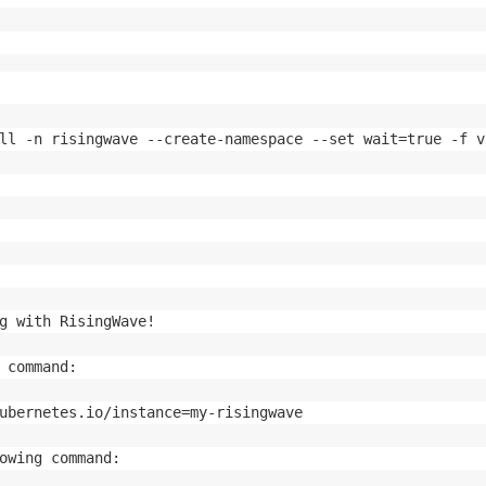
ll -n risingwave --create-namespace --set wait=true -f v
g with RisingWave!

 command:

ubernetes.io/instance=my-risingwave

owing command:
