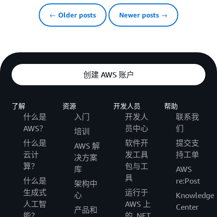
← Older posts
Newer posts →
创建 AWS 账户
了解
资源
开发人员
帮助
什么是
入门
开发人
联系我
AWS？
员中心
们
培训
什么是
软件开
提交支
AWS 解
云计
发工具
持工单
决方案
算？
包与工
库
AWS
具
什么是
re:Post
架构中
生成式
运行于
心
Knowledge
人工智
AWS 上
Center
产品和
能？
的 .NET