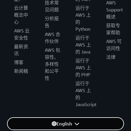
技术常
AWS
云计算
运行于
见问题
Support
概念中
AWS 上
概述
分析报
心
的
告
获取专
Python
AWS 云
家帮助
AWS 合
安全性
运行于
作伙伴
AWS 可
AWS 上
最新资
访问性
AWS 包
的 Java
讯
容性、
法律
运行于
博客
多样性
AWS 上
新闻稿
和公平
的 PHP
性
运行于
AWS 上
的
JavaScript
English