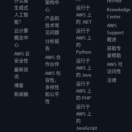
什么是
re:Post
架构中
生成式
运行于
心
Knowledge
人工智
AWS 上
Center
产品和
能？
的 .NET
技术常
AWS
云计算
运行于
见问题
Support
概念中
AWS 上
概述
分析报
心
的
告
获取专
Python
AWS 云
家帮助
AWS 合
安全性
运行于
作伙伴
AWS 可
AWS 上
最新资
访问性
AWS 包
的 Java
讯
容性、
法律
运行于
博客
多样性
AWS 上
新闻稿
和公平
的 PHP
性
运行于
AWS 上
的
JavaScript