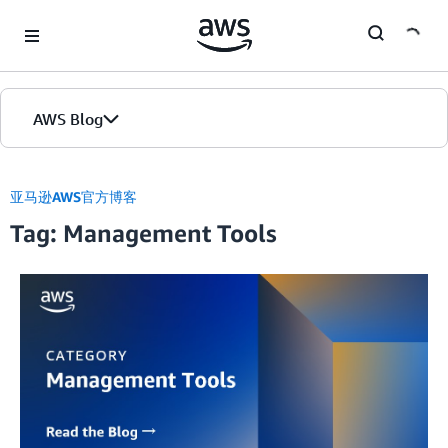
Skip to Main Content
AWS Blog
首页
亚马逊AWS官方博客
Tag: Management Tools
版本