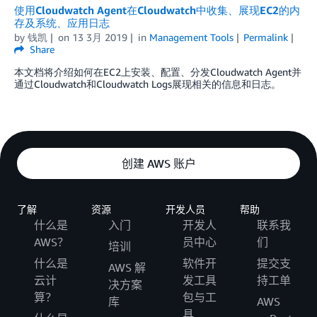
使用Cloudwatch Agent在Cloudwatch中收集、展现EC2的内
存及系统、应用日志
by
钱凯
on
13 3月 2019
in
Management Tools
Permalink
Share
本文档将介绍如何在EC2上安装、配置、分发Cloudwatch Agent并
通过Cloudwatch和Cloudwatch Logs展现相关的信息和日志。
创建 AWS 账户
了解
资源
开发人员
帮助
什么是
入门
开发人
联系我
AWS？
员中心
们
培训
什么是
软件开
提交支
AWS 解
云计
发工具
持工单
决方案
算？
包与工
库
AWS
具