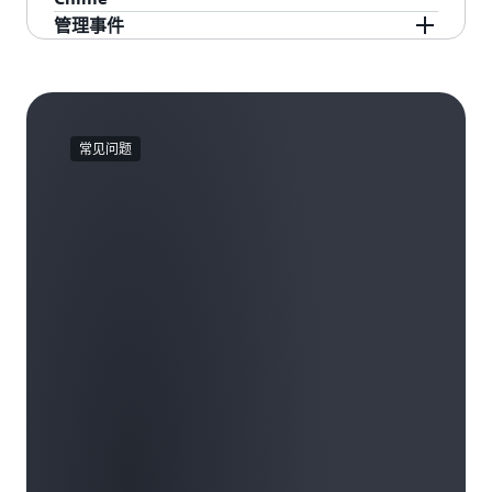
发限制，并更改 Amazon Elastic Container
频道对贵组织账户的访问权限，并在全球范围内
您只需单击几下，即可将 AWS Chatbot 添加到您
管理事件
Service (ECS) 的自动扩展限制。
对来自聊天频道的 CLI 命令实施权限限制。
的 Amazon Chime 聊天室或 Slack 通道。
使用由 Amazon Q 开发者版生成式人工智能提供
支持的操作助手，管理聊天频道中的事件。通过
AWS 聊天机器人通过 A
WS 身份访问管理 (
IAM)
协作诊断问题、获取遥测数据、审查假设、添加
提供聊天频道特定的权限控制。预定义模板可轻
调查发现以及使用自然语言提问，以便更快地解
常见问题
松选择，并快速设置您希望与给定通道或聊天室
决事件。
关联的权限。