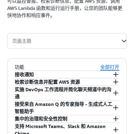
可以监控警报、检索诊断信息、配置 AWS 资源、调用
AWS Lambda 函数和运行运行手册，让您的团队能够更
快地协作和响应事件。
页面主题
功能
全部打开
接收通知
只需选择您想要接收通知的 Amazon Chime、
检索诊断信息并配置 AWS 资源
Microsoft Teams 或 Slack 通道，然后选择应触发
AWS Chatbot 支持桌面和移动设备上来自
实施 DevOps 工作流程并简化聊天频道中的沟
通知的 Amazon Simple Notification Service (SNS)
Microsoft Teams 和 Slack 的大多数 AWS 服务的
通
主题。
AWS 命令行界面（CLI）命令。通过在聊天室中检
使用自定义通知、可自定义操作和命令别名，在
接受来自 Amazon Q 的专家指导 - 生成式人工
索诊断信息和配置 AWS 资源，您的团队能够更快
聊天频道中实施常用的 DevOps 运行手册流程和
智能助手
地分析和响应事件。您可以从 Microsoft Teams 和
事件响应任务。
使用 AWS Chatbot 中的 Amazon Q，在对话体验
集中的治理和安全性控制
Slack 发出 CLI 命令，以重启 Amazon Elastic
中获得有关 AWS 相关问题的专家指导，以加速理
利用 AWS Organizations 中的服务控制策略
支持 Microsoft Teams、Slack 和 Amazon
Compute Cloud (EC2) 实例，增加 Lambda 函数并
解 AWS 服务、解决问题并确定补救路径。
（SCP）和聊天机器人管理策略，您可以控制聊天
Chime