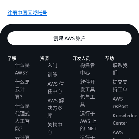
注册中国区域账号
创建 AWS 账户
了解
资源
开发人员
帮助
什么是
入门
构建者
联系我
AWS？
中心
们
训练
什么是
软件开
提交支
AWS 信
云计
发工具
持工单
任中心
算？
包与工
AWS
AWS 解
具
什么是
re:Post
决方案
代理式
运行于
库
Knowledge
人工智
AWS 上
Center
架构中
能？
的 .NET
心
AWS
云计算
运行于