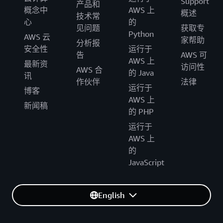
Support
产品和
概念中
AWS 上
概述
技术常
心
的
见问题
获取专
Python
AWS 云
家帮助
分析报
安全性
运行于
告
AWS 可
AWS 上
最新资
访问性
AWS 合
的 Java
讯
作伙伴
法律
运行于
博客
AWS 上
新闻稿
的 PHP
运行于
AWS 上
的
JavaScript
English