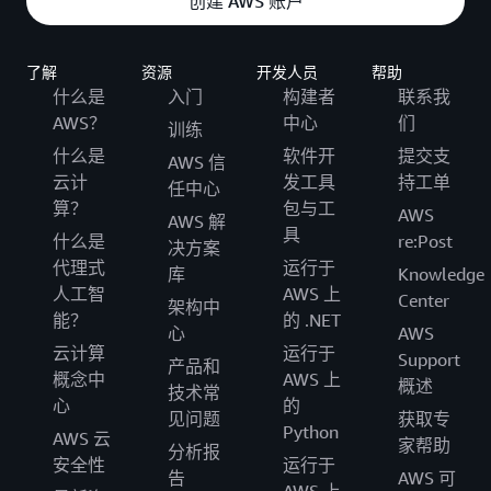
创建 AWS 账户
了解
资源
开发人员
帮助
什么是
入门
构建者
联系我
AWS？
中心
们
训练
什么是
软件开
提交支
AWS 信
云计
发工具
持工单
任中心
算？
包与工
AWS
AWS 解
具
什么是
re:Post
决方案
代理式
运行于
库
Knowledge
人工智
AWS 上
Center
架构中
能？
的 .NET
心
AWS
云计算
运行于
Support
产品和
概念中
AWS 上
概述
技术常
心
的
见问题
获取专
Python
AWS 云
家帮助
分析报
安全性
运行于
告
AWS 可
AWS 上