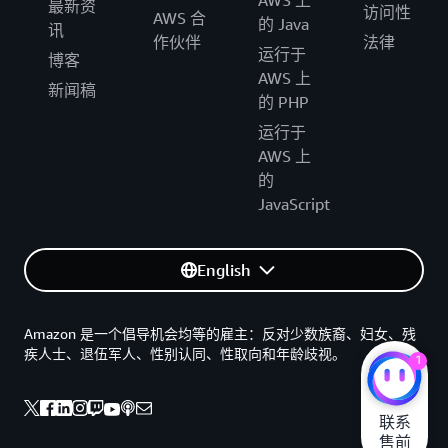
最新资
访问性
AWS 合
的 Java
讯
作伙伴
法律
运行于
博客
AWS 上
新闻稿
的 PHP
运行于
AWS 上
的
JavaScript
English
Amazon 是一个倡导机会均等的雇主：反对少数族裔、妇女、残
疾人士、退伍军人、性别认同、性取向和年龄歧视。
1
联系

售前