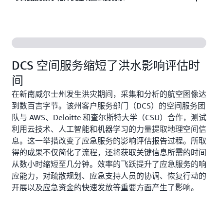
省约 60% 的成本。此外，通过流程自动化和资源扩
和私营部门合作伙伴的数据共享。
缩，客户可以有效地管理技术基础设施、平台和许
公民希望与他们所依赖的服务进行更快捷、更方便的
可。
了解详情
交互。了解 AWS 如何帮助客户重新思考流程，并创
造新的数字化解决方案，以实现创新、基础设施现代
了解详情
DCS 空间服务缩短了洪水影响评估时
化和运营效率的提高。
间
在新南威尔士州发生洪灾期间，采集和分析的航空图像达
了解详情
到数百吉字节。该州客户服务部门（DCS）的空间服务团
队与 AWS、Deloitte 和查尔斯特大学（CSU）合作，测试
利用云技术、人工智能和机器学习的力量提取地理空间信
息。这一举措改变了应急服务的影响评估报告过程。所取
得的成果不仅简化了流程，还将获取关键信息所需的时间
从数小时缩短至几分钟。效率的飞跃提升了应急服务的响
应能力，对疏散规划、应急支持人员的协调、恢复行动的
开展以及应急资金的快速发放等重要方面产生了影响。