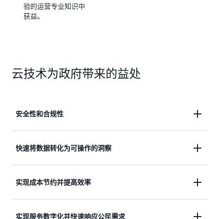
验的运营专业知识中
获益。
云技术为政府带来的益处
安全性和合规性
安全性是 AWS 的至高要务。我们世界一流的基础设
快速将数据转化为可操作的洞察
施可满足高级别的安全性、合规性和数据保护要求。
了解澳大利亚和新西兰的客户如何使用 AWS 云来存
打破孤岛，整合数据，以便进行分析，并根据洞察采
实现成本节约并提高效率
储机密数据、处理敏感交易和构建关键服务。
取行动。AWS 可以帮助您建立数据战略，不仅能在
理事会团队之间促进更好的内部共享，还可以在确保
了解详情
通过从本地基础设施迁移到云端，政府机构通常可节
实现服务数字化并快速响应公民需求
具有必要安全控制措施的同时，实现与外部公共部门