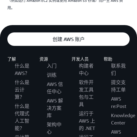
（例如运行 Amazon EC2 实例或使用 Amazon S3 存储）而产生 AWS 费
用。
创建 AWS 账户
了解
资源
开发人员
帮助
什么是
入门
构建者
联系我
AWS？
中心
们
训练
什么是
软件开
提交支
AWS 信
云计
发工具
持工单
任中心
算？
包与工
AWS
AWS 解
具
什么是
re:Post
决方案
代理式
运行于
库
Knowledge
人工智
AWS 上
Center
架构中
能？
的 .NET
心
AWS