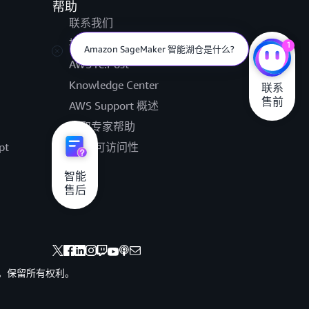
帮助
联系我们
提交支持工单
1
Amazon SageMaker 智能湖仓是什么?
AWS re:Post
Knowledge Center
联系

售前
AWS Support 概述
获取专家帮助
pt
AWS 可访问性
法律
智能

售后
其联属公司。保留所有权利。