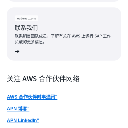
式
人
工
Automations
智
联系我们
能
转
联系销售团队成员，了解有关在 AWS 上运行 SAP 工作
变
负载的更多信息。
您
的
了解更多
业
务
流
程。
关注 AWS 合作伙伴网络
轻
松
开
AWS 合作伙伴时事通讯”
发
新
APN 博客”
功
能
APN LinkedIn”
利