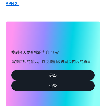
用
APN X”
SAP
BTP
构
建
强
大、
符
合
标
准
找到今天要查找的内容了吗？
的
扩
请提供您的意见，以便我们改进网页内容的质量
展
程
序，
是
使
用
否
Amazon
Q
开
发