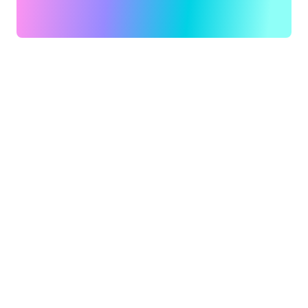
者
版
最
大
限
度
地
利
用
您
的
Business
Suite
投
资。
保
持
干
净
的
ERP
内
核，