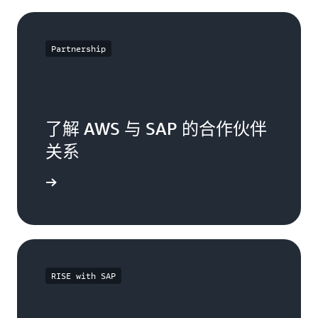
预
测
的
Partnership
范
围
和
时
间
框
了解 AWS 与 SAP 的合作伙伴
架。
关系
使
用
了解更多
生
成
式
人
工
智
RISE with SAP
能
进
行