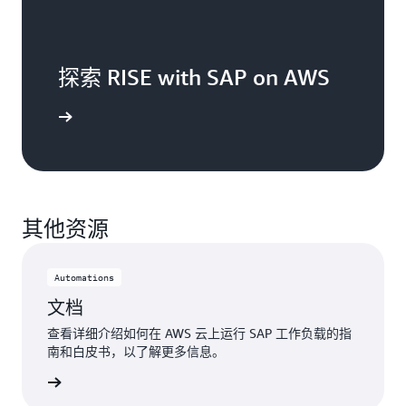
创
新
在
SAP
探索 RISE with SAP on AWS
生
成
式
n AWS 页面
人
工
智
能
中
心
其他资源
使
用
Amazon
Automations
Bedrock
文档
模
型，
查看详细介绍如何在 AWS 云上运行 SAP 工作负载的指
通
南和白皮书，以了解更多信息。
过
了解更多
生
成