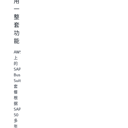
用
需
化
持
一
长
安
续
整
达
全
地
套
几
状
扩
功
年
态
展
能
的
您
运
时
的
行
AWS
安
间，
业
上
心
的
在
务
无
SAP
几
虞，
Business
SAP
并
个
Suite
Business
通
套
Suite
月
过
餐
套
持
内
根
餐
A
续
据
即
利
Ma
的
SAP
用
简
可
安
50
AWS
化
全
完
多
Graviton
了
更
年
处