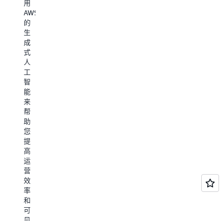
用
几
实
过
且
AWS
个
例
集
设
的
月
减
成
计
生
内
少
采
安
成
部
多
购
全，
式
署
达
和
让
人
功
60%。
计
客
工
能
费
户
智
齐
简
有
能
全
化
信
来
的
对
心
帮
云
互
加
助
ERP，
补
快
您
而
性
创
提
传
S
新。
高
统
解
运
的
决
营
ERP
方
效
实
案
率
施
的
和
则
采
可
需
用
见