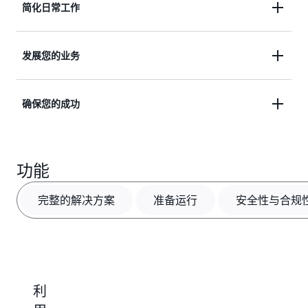
简化日常工作
利用在 AWS 上运行的人工智能代理和嵌入式人工智
发展您的业务
能功能提高生产力和效率，简化用户体验并实现协
作。
借助具有广泛而深入的功能范围的应用程序包，更快
确保您的成功
地增长。模块化部署并扩展到 SAP BTP 和原生 AWS
服务，满足您当前和未来的需求。
以可预测的方式上线，充满信心地运行，并随时更新
最新创新，为下一步做好准备。云端运行可让您高枕
功能
无忧，ISG 连续 7 年被评为 SAP HANA 基础设施服务
领导者。通过持续的安全更新保护任务关键型数据。
完整的解决方案
准备运行
安全性与合规
利
无
强
可