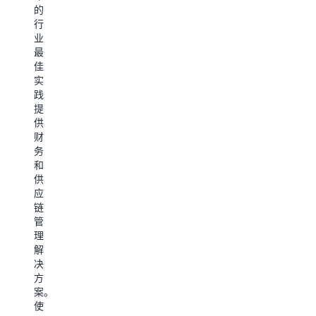
成
S
新
的
理
Bu
和
部
行
器，
Su
数
业
署
在
套
据
最
性
餐
管
佳
只
能
的
理
实
需
相
购
保
践
几
同
买
护
提
分
的
流
您
供
钟，
情
程
的
财
即
况
从
应
务
可
下，
而
用
和
从
该
缩
程
供
AWS
处
短
序。 AWS
应
Marketplace
理
了
云
链
订
器
实
基
管
阅
的
现
础
理
SAP
能
价
设
解
Business
耗
值
施
决
Suite
比
的
备
方
套
同
时
受
案。
餐，
类
间
信
使
在
云
通
赖