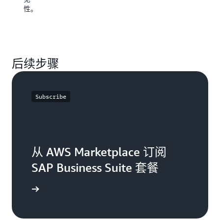
要
该
性。
几
解
年。
决
预
方
建
案
流
在
程、
后续步骤
A
指
Ma
导
上
工
也
Subscribe
具
同
和
样
方
提
法
供
可
加
从 AWS Marketplace 订阅
快
SAP Business Suite 套餐
推
出，
并
了解更多
提
供
可