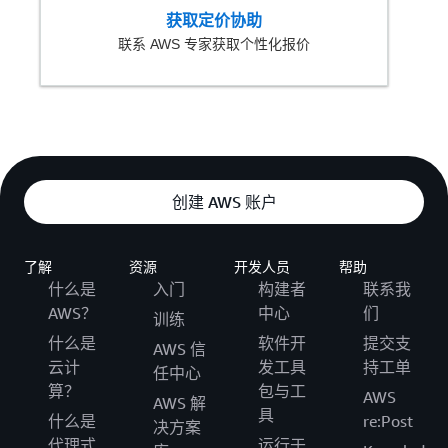
获取定价协助
联系 AWS 专家获取个性化报价
创建 AWS 账户
了解
资源
开发人员
帮助
什么是
入门
构建者
联系我
AWS？
中心
们
训练
什么是
软件开
提交支
AWS 信
云计
发工具
持工单
任中心
算？
包与工
AWS
AWS 解
具
什么是
re:Post
决方案
代理式
运行于