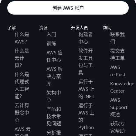
创建 AWS 账户
了解
资源
开发人员
帮助
什么是
入门
构建者
联系我
AWS？
中心
们
训练
什么是
软件开
提交支
AWS 信
云计
发工具
持工单
任中心
算？
包与工
AWS
AWS 解
具
什么是
re:Post
决方案
代理式
运行于
库
Knowledge
人工智
AWS 上
Center
架构中
能？
的 .NET
心
AWS
云计算
运行于
Support
产品和
概念中
AWS 上
概述
技术常
心
的
见问题
获取专
Python
AWS 云
家帮助
分析报