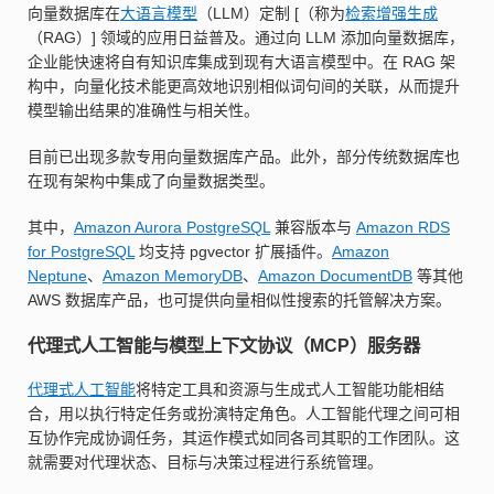
向量数据库在
大语言模型
（LLM）定制 [（称为
检索增强生成
（RAG）] 领域的应用日益普及。通过向 LLM 添加向量数据库，
企业能快速将自有知识库集成到现有大语言模型中。在 RAG 架
构中，向量化技术能更高效地识别相似词句间的关联，从而提升
模型输出结果的准确性与相关性。
目前已出现多款专用向量数据库产品。此外，部分传统数据库也
在现有架构中集成了向量数据类型。
其中，
Amazon Aurora PostgreSQL
兼容版本与
Amazon RDS
for PostgreSQL
均支持 pgvector 扩展插件。
Amazon
Neptune
、
Amazon MemoryDB
、
Amazon DocumentDB
等其他
AWS 数据库产品，也可提供向量相似性搜索的托管解决方案。
代理式人工智能与模型上下文协议（MCP）服务器
代理式人工智能
将特定工具和资源与生成式人工智能功能相结
合，用以执行特定任务或扮演特定角色。人工智能代理之间可相
互协作完成协调任务，其运作模式如同各司其职的工作团队。这
就需要对代理状态、目标与决策过程进行系统管理。