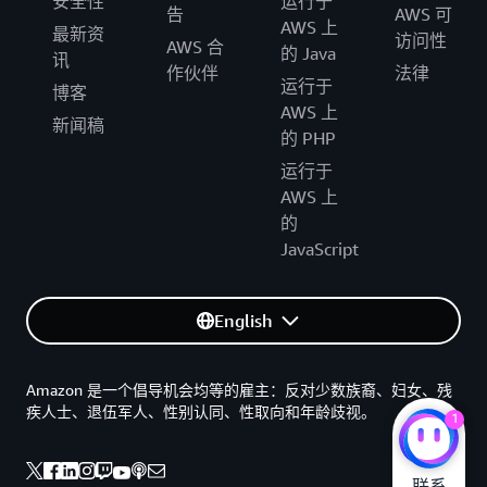
安全性
运行于
告
AWS 可
AWS 上
最新资
访问性
AWS 合
的 Java
讯
作伙伴
法律
运行于
博客
AWS 上
新闻稿
的 PHP
运行于
AWS 上
的
JavaScript
English
Amazon 是一个倡导机会均等的雇主：反对少数族裔、妇女、残
疾人士、退伍军人、性别认同、性取向和年龄歧视。
1
联系
