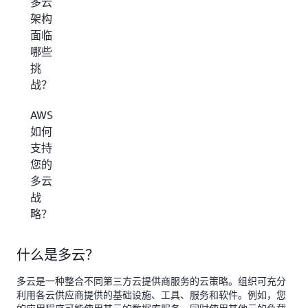
多云
架构
面临
哪些
挑
战？
AWS
如何
支持
您的
多云
战
略？
什么是多云？
多云是一种整合不同第三方云提供商服务的云策略。组织可充分
利用各云供应商提供的基础设施、工具、服务和软件。例如，您