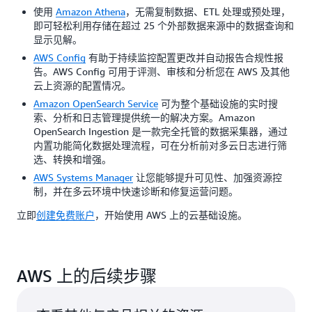
使用
Amazon Athena
，无需复制数据、ETL 处理或预处理，
即可轻松利用存储在超过 25 个外部数据来源中的数据查询和
显示见解。
AWS Config
有助于持续监控配置更改并自动报告合规性报
告。AWS Config 可用于评测、审核和分析您在 AWS 及其他
云上资源的配置情况。
Amazon OpenSearch Service
可为整个基础设施的实时搜
索、分析和日志管理提供统一的解决方案。Amazon
OpenSearch Ingestion 是一款完全托管的数据采集器，通过
内置功能简化数据处理流程，可在分析前对多云日志进行筛
选、转换和增强。
AWS Systems Manager
让您能够提升可见性、加强资源控
制，并在多云环境中快速诊断和修复运营问题。
立即
创建免费账户
，开始使用 AWS 上的云基础设施。
AWS 上的后续步骤