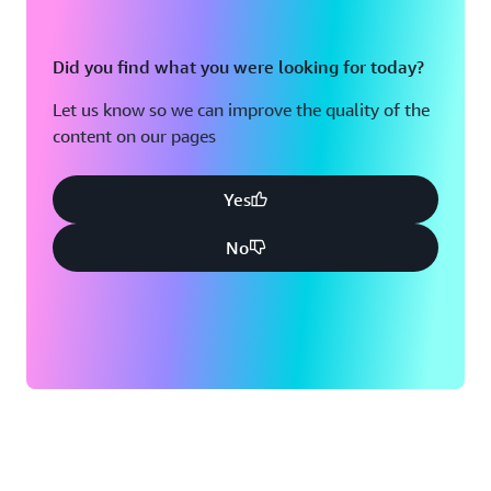
Did you find what you were looking for today?
Let us know so we can improve the quality of the
content on our pages
Yes
No