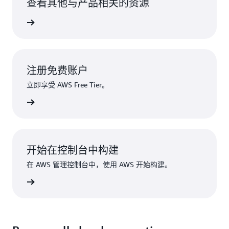
查看其他与产品相关的资源
了解更多
注册免费账户
立即享受 AWS Free Tier。
注册
开始在控制台中构建
在 AWS 管理控制台中，使用 AWS 开始构建。
登录