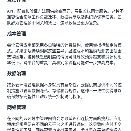
API、配置和验证方法因供应商而异，导致难以同步服务。这种不
兼容性会影响工作负载迁移、数据共享以及系统协调等任务。团
队必须管理多个网关和凭证，这导致运营更为复杂。
成本管理
每个云供应商都采用各自独特的计费结构、使用量指标和定价模
式。如果无法持续洞察这些差异，监控成本和准确预测支出便会
变得困难。这种缺乏透明度的情况可能导致预算超支和资源利用
率低下。跨平台的重复工具和冗余流程可能进一步推高成本。
数据治理
跨多云环境管理数据本身就具有复杂性。云提供商提供不同的控
制措施以管理数据隐私、存储和合规性。这种不一致性使得难以
确保数据完整性且难以统一控制访问权限。
网络管理
在不同的云环境中管理网络会导致延迟和连接方面的挑战。应用
程序经常需要在不同的云平台之间进行通信，这导致响应时间变
慢且性能下降。网络配置也变得更困难，尤其是在平台间协调安