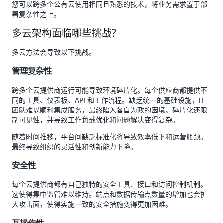
您可以跨多个公有云使用相同且熟悉的技术，将业务需求置于部
署复杂性之上。
多云架构面临哪些挑战？
多云方法会导致以下挑战。
管理复杂性
跨多个云提供商运行可能导致环境碎片化。每个供应商都提供不
同的工具、仪表板、API 和工作流程。缺乏统一的基础设施，IT
团队难以顺利集成服务，最终陷入各自为政的困境。碎片化还限
制可见性，并导致工作负载优化和问题解决变得复杂。
随着时间推移，平台间缺乏标准化将导致效率低下和运营瓶颈。
最终导致组织的灵活性和创新能力下降。
安全性
每个云提供商都有自己独特的安全工具、接口和访问控制机制。
这使得集中监管难以维持。端点和数据传输点数量的增加也会扩
大攻击面，使得实施一致的安全措施变得更加困难。
互操作性