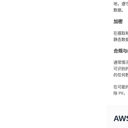
地，遵
数据。
加密
在摄取
静态数
合规与
通常情
可识别
的任何
在可能
除 PI
A