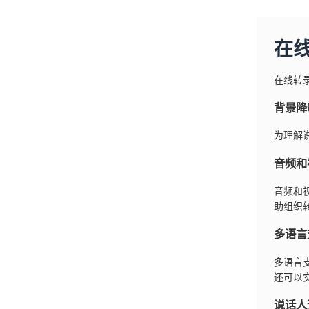
在
在线转
背景降
为理解
音频和
音频和
助组织
多语言
多语言
还可以
说话人