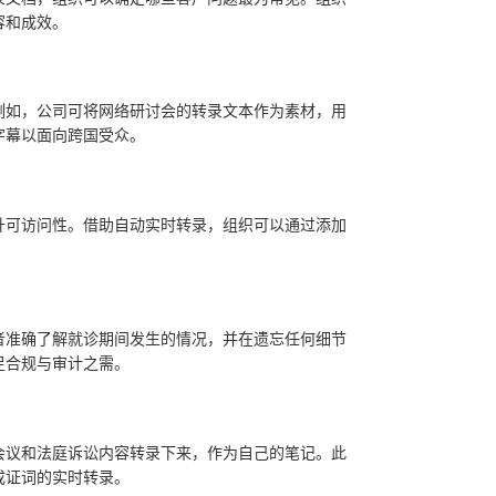
容和成效。
例如，公司可将网络研讨会的转录文本作为素材，用
字幕以面向跨国受众。
升可访问性。借助自动实时转录，组织可以通过添加
者准确了解就诊期间发生的情况，并在遗忘任何细节
足合规与审计之需。
会议和法庭诉讼内容转录下来，作为自己的笔记。此
成证词的实时转录。