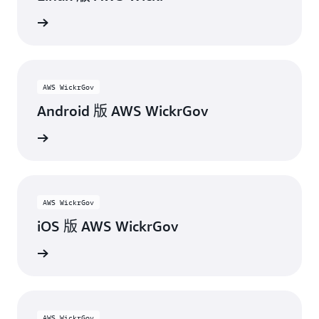
下载
AWS WickrGov
Android 版 AWS WickrGov
y 商店下载
AWS WickrGov
iOS 版 AWS WickrGov
re 上下载
AWS WickrGov