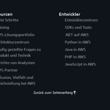
ourcen
Entwickler
ste Schritte
Entwicklerzentrum
aining
SDKs und Tools
S-Lösungsportfolio
.NET auf AWS
chitekturzentrum
Python in AWS
ufig gestellte Fragen zu
Java in AWS
odukt und Technik
PHP in AWS
richte von Analysten
JavaScript in AWS
S-Partner
klusion, Vielfalt und
eichstellung bei AWS
Zurück zum Seitenanfang