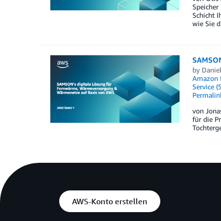
Speicher 
Schicht I
wie Sie d
SAMSON’
by
Danie
Amazon L
Service (
Permalin
von Jona
für die P
Tochterge
AWS-Konto erstellen