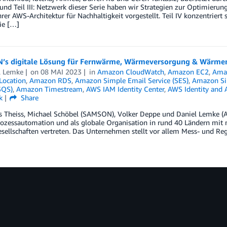
und Teil III: Netzwerk dieser Serie haben wir Strategien zur Optimieru
hrer AWS-Architektur für Nachhaltigkeit vorgestellt. Teil IV konzentrier
ie […]
s digitale Lösung für Fernwärme, Wärmeversorgung & Wärmen
l Lemke
on
08 MAI 2023
in
Amazon CloudWatch
,
Amazon EC2
,
Amaz
ocation
,
Amazon RDS
,
Amazon Simple Email Service (SES)
,
Amazon Sim
SQS)
,
Amazon Timestream
,
AWS IAM Identity Center
,
AWS Identity and 
k
Share
s Theiss, Michael Schöbel (SAMSON), Volker Deppe und Daniel Lemke 
rozessautomation und als globale Organisation in rund 40 Ländern mit 
sellschaften vertreten. Das Unternehmen stellt vor allem Mess- und Rege