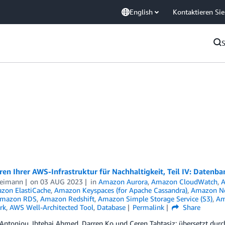
English
Kontaktieren Sie
en Ihrer AWS-Infrastruktur für Nachhaltigkeit, Teil IV: Datenb
Reimann
on
03 AUG 2023
in
Amazon Aurora
,
Amazon CloudWatch
,
zon ElastiCache
,
Amazon Keyspaces (for Apache Cassandra)
,
Amazon N
mazon RDS
,
Amazon Redshift
,
Amazon Simple Storage Service (S3)
,
Am
rk
,
AWS Well-Architected Tool
,
Database
Permalink
Share
Antoniou, Ibtehaj Ahmed, Darren Ko und Ceren Tahtasiz; übersetzt durch L