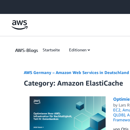
Skip to Main Content
AWS-Blogs
Startseite
Editionen
AWS Germany – Amazon Web Services in Deutschland
Category: Amazon ElastiCache
Optimier
by
Lars 
EC2
,
Ama
QLDB)
,
A
Framewo
von Otis 