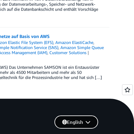
ng der Datenverarbeitungs-, Speicher- und Netzwerk-
t sich auf die Datenbankschicht und enthält Vorschläge
etze auf Basis von AWS
on Elastic File System (EFS)
,
Amazon ElastiCache
,
ple Notification Service (SNS)
,
Amazon Simple Queue
Access Management (IAM)
,
Customer Solutions
(AWS) Das Unternehmen SAMSON ist ein Erstausrüster
mehr als 4500 Mitarbeitern und mehr als 50
ltechnik für die Prozessindustrie her und hat sich […]
English