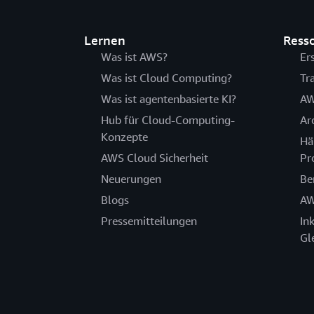
Lernen
Ress
Was ist AWS?
Er
Was ist Cloud Computing?
Tr
Was ist agentenbasierte KI?
AW
Hub für Cloud-Computing-
Ar
Konzepte
Hä
AWS Cloud Sicherheit
Pr
Neuerungen
Be
Blogs
AW
Pressemitteilungen
In
Gl