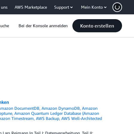
 uns
AWS Marketplace
Support
Mein Konto
Konto erstellen
Suche
Bei der Konsole anmelden
anken
Amazon DocumentDB
,
Amazon DynamoDB
,
Amazon
eptune
,
Amazon Quantum Ledger Database (Amazon
azon Timestream
,
AWS Backup
,
AWS Well-Architected
ars Reimann In Teil I: Datenverarbeitung, Teil II: