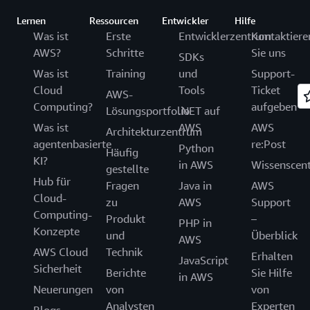
Lernen
Ressourcen
Entwickler
Hilfe
Was ist
Erste
Entwicklerzentrum
Kontaktiere
AWS?
Schritte
Sie uns
SDKs
Was ist
Training
und
Support-
Cloud
Tools
Ticket
AWS-
Computing?
aufgeben
Lösungsportfolio
.NET auf
Was ist
AWS
AWS
Architekturzentrum
agentenbasierte
re:Post
Python
Häufig
KI?
in AWS
Wissenscen
gestellte
Hub für
Fragen
Java in
AWS
Cloud-
zu
AWS
Support
Computing-
Produkt
–
PHP in
Konzepte
und
Überblick
AWS
AWS Cloud
Technik
Erhalten
JavaScript
Sicherheit
Berichte
Sie Hilfe
in AWS
Neuerungen
von
von
Analysten
Experten
Blogs