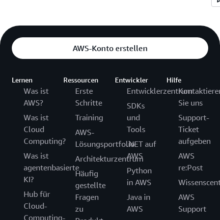
AWS-Konto erstellen
Lernen
Ressourcen
Entwickler
Hilfe
Was ist
Erste
Entwicklerzentrum
Kontaktiere
AWS?
Schritte
Sie uns
SDKs
Was ist
Training
und
Support-
Cloud
Tools
Ticket
AWS-
Computing?
aufgeben
Lösungsportfolio
.NET auf
Was ist
AWS
AWS
Architekturzentrum
agentenbasierte
re:Post
Python
Häufig
KI?
in AWS
Wissenscen
gestellte
Hub für
Fragen
Java in
AWS
Cloud-
zu
AWS
Support
Computing-