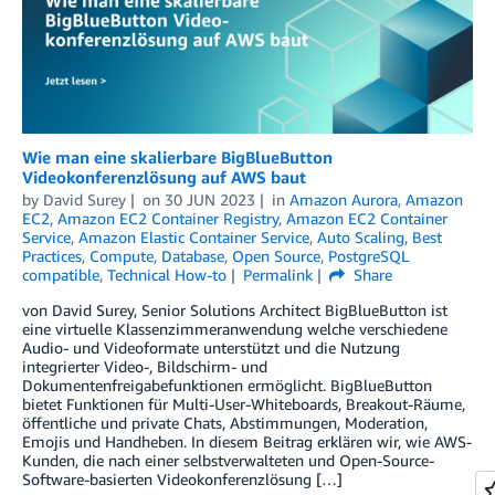
Wie man eine skalierbare BigBlueButton
Videokonferenzlösung auf AWS baut
by
David Surey
on
30 JUN 2023
in
Amazon Aurora
,
Amazon
EC2
,
Amazon EC2 Container Registry
,
Amazon EC2 Container
Service
,
Amazon Elastic Container Service
,
Auto Scaling
,
Best
Practices
,
Compute
,
Database
,
Open Source
,
PostgreSQL
compatible
,
Technical How-to
Permalink
Share
von David Surey, Senior Solutions Architect BigBlueButton ist
eine virtuelle Klassenzimmeranwendung welche verschiedene
Audio- und Videoformate unterstützt und die Nutzung
integrierter Video-, Bildschirm- und
Dokumentenfreigabefunktionen ermöglicht. BigBlueButton
bietet Funktionen für Multi-User-Whiteboards, Breakout-Räume,
öffentliche und private Chats, Abstimmungen, Moderation,
Emojis und Handheben. In diesem Beitrag erklären wir, wie AWS-
Kunden, die nach einer selbstverwalteten und Open-Source-
Software-basierten Videokonferenzlösung […]