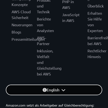
Produkt
–
PHP in
Konzepte
und
Überblick
AWS
AWS Cloud
Technik
Erhalten
JavaScript
Sicherheit
Berichte
Sie Hilfe
in AWS
Neuerungen
von
von
Analysten
Experten
Blogs
AWS-
Barrierefrei
Pressemitteilungen
Partner
bei AWS
Inklusion,
Rechtlicher
Vielfalt
Hinweis
und
Gleichstellung
bei AWS
English
Amazon.com setzt als Arbeitgeber auf Gleichberechtigung: