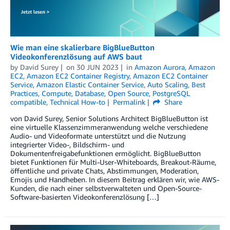
Wie man eine skalierbare BigBlueButton
Videokonferenzlösung auf AWS baut
by
David Surey
on
30 JUN 2023
in
Amazon Aurora
,
Amazon
EC2
,
Amazon EC2 Container Registry
,
Amazon EC2 Container
Service
,
Amazon Elastic Container Service
,
Auto Scaling
,
Best
Practices
,
Compute
,
Database
,
Open Source
,
PostgreSQL
compatible
,
Technical How-to
Permalink
Share
von David Surey, Senior Solutions Architect BigBlueButton ist
eine virtuelle Klassenzimmeranwendung welche verschiedene
Audio- und Videoformate unterstützt und die Nutzung
integrierter Video-, Bildschirm- und
Dokumentenfreigabefunktionen ermöglicht. BigBlueButton
bietet Funktionen für Multi-User-Whiteboards, Breakout-Räume,
öffentliche und private Chats, Abstimmungen, Moderation,
Emojis und Handheben. In diesem Beitrag erklären wir, wie AWS-
Kunden, die nach einer selbstverwalteten und Open-Source-
Software-basierten Videokonferenzlösung […]