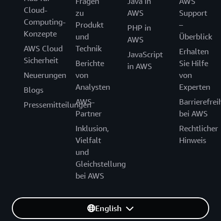
Fragen
Java in
AWS
Cloud-
zu
AWS
Support
Computing-
Produkt
–
PHP in
Konzepte
und
Überblick
AWS
AWS Cloud
Technik
Erhalten
JavaScript
Sicherheit
Berichte
Sie Hilfe
in AWS
Neuerungen
von
von
Analysten
Experten
Blogs
AWS-
Barrierefrei
Pressemitteilungen
Partner
bei AWS
Inklusion,
Rechtlicher
Vielfalt
Hinweis
und
Gleichstellung
bei AWS
English