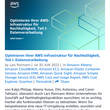
Optimieren Ihrer AWS-Infrastruktur für Nachhaltigkeit,
Teil I: Datenverarbeitung
by
Lars Reimann
on
30 JUN 2023
in
Amazon Athena
,
Amazon CloudWatch
,
Amazon EC2
,
Amazon Elastic Container
Service
,
Amazon EMR
,
Amazon Quick Sight
,
Amazon Simple
Storage Service (S3)
,
AWS Cost and Usage Report
,
AWS Cost
Explorer
,
Graviton
Permalink
Share
von Katja Philipp, Aleena Yunus, Otis Antoniou, und Ceren
Tahtasiz; übersetzt durch Lars Reimann Wenn Unternehmen ihr
Geschäft auf Nachhaltigkeitspraktiken ausrichten, ist es wichtig
hierbei alle funktionalen Ebenen zu betrachten. Wenn Sie
beispielsweise eine neue IT-Umgebung erstellen, ausrollen und