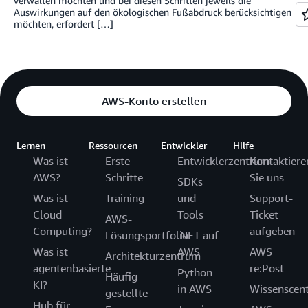
verwalten möchten und bei diesen Schritten jeweils die
Auswirkungen auf den ökologischen Fußabdruck berücksichtigen
möchten, erfordert […]
AWS-Konto erstellen
Lernen
Ressourcen
Entwickler
Hilfe
Was ist
Erste
Entwicklerzentrum
Kontaktiere
AWS?
Schritte
Sie uns
SDKs
Was ist
Training
und
Support-
Cloud
Tools
Ticket
AWS-
Computing?
aufgeben
Lösungsportfolio
.NET auf
Was ist
AWS
AWS
Architekturzentrum
agentenbasierte
re:Post
Python
Häufig
KI?
in AWS
Wissenscen
gestellte
Hub für