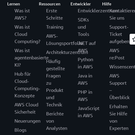
Lernen
Ressourcen
Entwickler
Hilfe
Was ist
Erste
Entwicklerzentrum
Kontaktiere
AWS?
Schritte
Sie uns
SDKs
Was ist
Training
und
Support-
Cloud
Tools
Ticket
AWS-
Computing?
aufgeben
Lösungsportfolio
.NET auf
Was ist
AWS
AWS
Architekturzentrum
agentenbasierte
re:Post
Python
Häufig
KI?
in AWS
Wissenscen
gestellte
Hub für
Fragen
Java in
AWS
Cloud-
zu
AWS
Support
Computing-
Produkt
–
PHP in
Konzepte
und
Überblick
AWS
AWS Cloud
Technik
Erhalten
JavaScript
Sicherheit
Berichte
Sie Hilfe
in AWS
Neuerungen
von
von
Analysten
Experten
Blogs