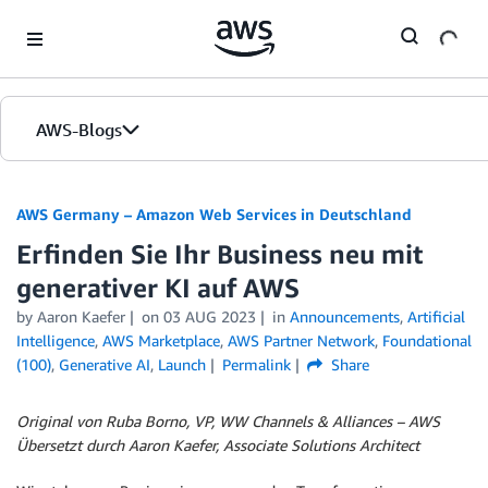
Skip to Main Content
AWS-Blogs
Startseite
AWS Germany – Amazon Web Services in Deutschland
Erfinden Sie Ihr Business neu mit
Editionen
generativer KI auf AWS
by
Aaron Kaefer
on
03 AUG 2023
in
Announcements
,
Artificial
Intelligence
,
AWS Marketplace
,
AWS Partner Network
,
Foundational
(100)
,
Generative AI
,
Launch
Permalink
Share
Original von Ruba Borno, VP, WW Channels & Alliances – AWS
Übersetzt durch Aaron Kaefer, Associate Solutions Architect