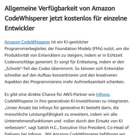
Allgemeine Verfügbarkeit von Amazon
CodeWhisperer jetzt kostenlos für einzelne
Entwickler
Amazon CodeWhisperer
ist ein KI-gestützter
Programmierbegleiter, der Foundation Models (FMs) nutzt, um die
Produktivität von Entwicklern zu steigern, indem er in Echtzeit
Codevorschläge generiert. Er sorgt für Entlastung, indem er den
„Schreib“-Teil des Codes übernimmt. So können sich Entwickler
schneller auf den Aufbau konzentrieren und den kreativeren
Aspekten des Programmierens mehr Aufmerksamkeit schenken.
Es gibt eine direkte Chance für AWS-Partner wie
Infosys
,
CodeWhisperer in ihre generativen KI-Investitionen zu integrieren.
„Unser Ansatz bei Infosys für generative KI besteht darin, die
menschliche Leistungsfähigkeit zu erweitern, indem wir alle
Unternehmensfunktionen und -rollen durch den Einsatz von KI
verbessern“, sagt Satish H.C., Executive Vice President, Co-Head of
Delivery bei Infosys. „Mit Amazon CodeWhisperer befähigen wir