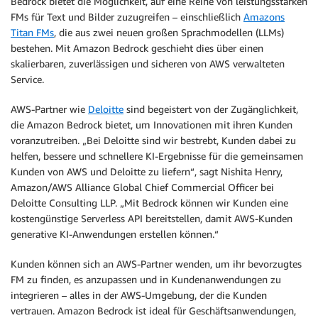
Bedrock bietet die Möglichkeit, auf eine Reihe von leistungsstarken
FMs für Text und Bilder zuzugreifen – einschließlich
Amazons
Titan FMs
, die aus zwei neuen großen Sprachmodellen (LLMs)
bestehen. Mit Amazon Bedrock geschieht dies über einen
skalierbaren, zuverlässigen und sicheren von AWS verwalteten
Service.
AWS-Partner wie
Deloitte
sind begeistert von der Zugänglichkeit,
die Amazon Bedrock bietet, um Innovationen mit ihren Kunden
voranzutreiben. „Bei Deloitte sind wir bestrebt, Kunden dabei zu
helfen, bessere und schnellere KI-Ergebnisse für die gemeinsamen
Kunden von AWS und Deloitte zu liefern“, sagt Nishita Henry,
Amazon/AWS Alliance Global Chief Commercial Officer bei
Deloitte Consulting LLP. „Mit Bedrock können wir Kunden eine
kostengünstige Serverless API bereitstellen, damit AWS-Kunden
generative KI-Anwendungen erstellen können.“
Kunden können sich an AWS-Partner wenden, um ihr bevorzugtes
FM zu finden, es anzupassen und in Kundenanwendungen zu
integrieren – alles in der AWS-Umgebung, der die Kunden
vertrauen. Amazon Bedrock ist ideal für Geschäftsanwendungen,