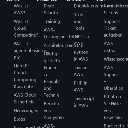
Was ist
Erste
Entwicklerzentrum
Kontaktiere
AWS?
Schritte
Sie uns
SDKs
Was ist
Training
und
Support-
Cloud
Tools
Ticket
AWS-
Computing?
aufgeben
Lösungsportfolio
.NET auf
Was ist
AWS
AWS
Architekturzentrum
agentenbasierte
re:Post
Python
Häufig
KI?
in AWS
Wissenscen
gestellte
Hub für
Fragen
Java in
AWS
Cloud-
zu
AWS
Support
Computing-
Produkt
–
PHP in
Konzepte
und
Überblick
AWS
AWS Cloud
Technik
Erhalten
JavaScript
Sicherheit
Berichte
Sie Hilfe
in AWS
Neuerungen
von
von
Analysten
Experten
Blogs
AWS-
Barrierefrei
Pressemitteilungen