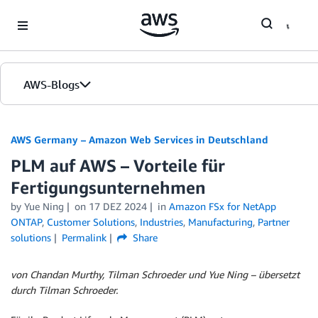
Skip to Main Content
AWS-Blogs
Startseite
AWS Germany – Amazon Web Services in Deutschland
PLM auf AWS – Vorteile für
Editionen
Fertigungsunternehmen
by
Yue Ning
on
17 DEZ 2024
in
Amazon FSx for NetApp
ONTAP
,
Customer Solutions
,
Industries
,
Manufacturing
,
Partner
solutions
Permalink
Share
von Chandan Murthy, Tilman Schroeder und Yue Ning – übersetzt
durch Tilman Schroeder.