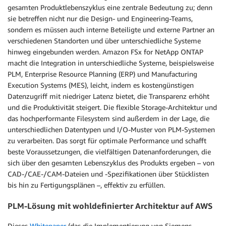
gesamten Produktlebenszyklus eine zentrale Bedeutung zu; denn
sie betreffen nicht nur die Design- und Engineering-Teams,
sondern es müssen auch interne Beteiligte und externe Partner an
verschiedenen Standorten und über unterschiedliche Systeme
hinweg eingebunden werden. Amazon FSx for NetApp ONTAP
macht die Integration in unterschiedliche Systeme, beispielsweise
PLM, Enterprise Resource Planning (ERP) und Manufacturing
Execution Systems (MES), leicht, indem es kostengünstigen
Datenzugriff mit niedriger Latenz bietet, die Transparenz erhöht
und die Produktivität steigert. Die flexible Storage-Architektur und
das hochperformante Filesystem sind außerdem in der Lage, die
unterschiedlichen Datentypen und I/O-Muster von PLM-Systemen
zu verarbeiten. Das sorgt für optimale Performance und schafft
beste Voraussetzungen, die vielfältigen Datenanforderungen, die
sich über den gesamten Lebenszyklus des Produkts ergeben – von
CAD-/CAE-/CAM-Dateien und -Spezifikationen über Stücklisten
bis hin zu Fertigungsplänen –, effektiv zu erfüllen.
PLM-Lösung mit wohldefinierter Architektur auf AWS
Dieses
Whitepaper
(das die Implementierung von Siemens