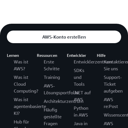
AWS-Konto erstellen
Lernen
Ressourcen
Entwickler
Hilfe
Was ist
Erste
Entwicklerzentrum
Kontaktiere
AWS?
Schritte
Sie uns
SDKs
Was ist
Training
und
Support-
Cloud
Tools
Ticket
AWS-
Computing?
aufgeben
Lösungsportfolio
.NET auf
Was ist
AWS
AWS
Architekturzentrum
agentenbasierte
re:Post
Python
Häufig
KI?
in AWS
Wissenscen
gestellte
Hub für
Fragen
Java in
AWS