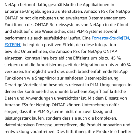
NetApp bekannt dafür, geschäftskritische Applikationen in
Enterprise-Umgebungen zu unterstützen. Amazon FSx for NetApp
ONTAP bringt die robusten und erweiterten Datenmanagement-
Funktionen des ONTAP Betriebssystems von NetApp in die Cloud
und stellt auf diese Weise sicher, dass PLM-Systeme sowohl
performant als auch ausfallsicher laufen. Eine
Forrester-Studie[EN,
EXTERN]
belegt den positiven Effekt, den diese Integration
bewirkt: Unternehmen, die Amazon FSx for NetApp ONTAP
einsetzen, konnten ihre betriebliche Effizienz um bis zu 45 %
steigern und die Amortisierungszeit der Migration um bis zu 40 %
verkürzen. Ermöglicht wird dies durch branchenführende NetApp
Funktionen wie SnapMirror zur nahtlosen Datenreplizierung.
Derartige Vorteile sind besonders relevant in PLM-Umgebungen, in
denen der kontinuierliche, ununterbrochene Zugriff auf kritische
Daten und Anwendungen unverzichtbar ist. Mit dem Einsatz von
Amazon FSx for NetApp ONTAP können Unternehmen dafür
sorgen, dass ihre PLM-Systeme nicht nur zuverlässig und
leistungsstark laufen, sondern dass sie auch die komplexen,
datenintensiven Prozesse unterstützen, die Produktinnovation und
-entwicklung vorantreiben. Dies hilft ihnen, ihre Produkte schneller