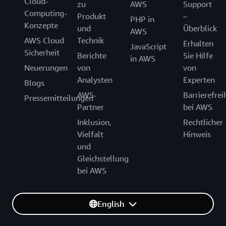
Cloud-
zu
AWS
Support
Computing-
Produkt
–
PHP in
Konzepte
und
Überblick
AWS
AWS Cloud
Technik
Erhalten
JavaScript
Sicherheit
Berichte
Sie Hilfe
in AWS
Neuerungen
von
von
Analysten
Experten
Blogs
AWS-
Barrierefrei
Pressemitteilungen
Partner
bei AWS
Inklusion,
Rechtlicher
Vielfalt
Hinweis
und
Gleichstellung
bei AWS
English