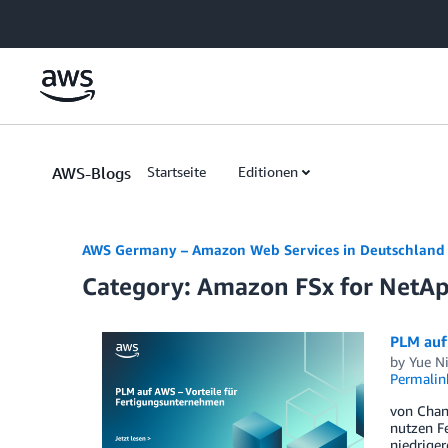
Skip to Main Content
AWS-Blogs
Startseite
Editionen
AWS Germany – Amazon Web Services in Deutschland
Category: Amazon FSx for Net
PLM auf
by
Yue N
Permalin
von Chan
nutzen F
niedrige