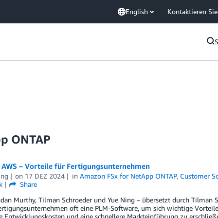
English
Kontaktieren Sie
App ONTAP
 AWS – Vorteile für Fertigungsunternehmen
ing
on
17 DEZ 2024
in
Amazon FSx for NetApp ONTAP
,
Customer So
k
Share
dan Murthy, Tilman Schroeder und Yue Ning – übersetzt durch Tilman S
ertigungsunternehmen oft eine PLM-Software, um sich wichtige Vorteile
re Entwicklungskosten und eine schnellere Markteinführung zu erschlie