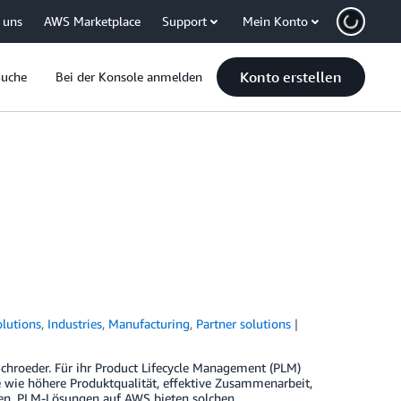
 uns
AWS Marketplace
Support
Mein Konto
Konto erstellen
Suche
Bei der Konsole anmelden
lutions
,
Industries
,
Manufacturing
,
Partner solutions
chroeder. Für ihr Product Lifecycle Management (PLM)
 wie höhere Produktqualität, effektive Zusammenarbeit,
ßen. PLM-Lösungen auf AWS bieten solchen