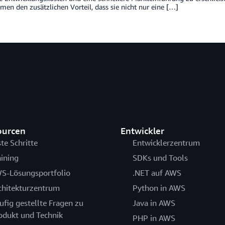
en den zusätzlichen Vorteil, dass sie nicht nur eine […]
ourcen
Entwickler
ste Schritte
Entwicklerzentrum
aining
SDKs und Tools
S-Lösungsportfolio
.NET auf AWS
chitekturzentrum
Python in AWS
ufig gestellte Fragen zu
Java in AWS
odukt und Technik
PHP in AWS