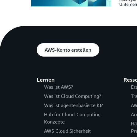
Unternehm
AWS-Konto erstellen
Lernen
Ress
Was ist AWS?
Er
Was ist Cloud Computing?
Tr
Was ist agentenbasierte KI?
AW
Hub für Cloud-Computing-
Ar
Konzepte
Hä
AWS Cloud Sicherheit
Pr