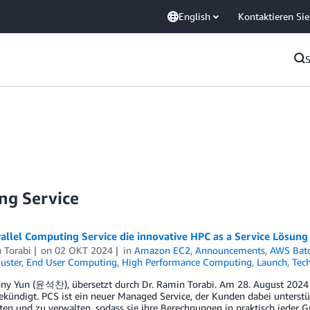
English
Kontaktieren Sie
ng Service
llel Computing Service die innovative HPC as a Service Lösung
 Torabi
on
02 OKT 2024
in
Amazon EC2
,
Announcements
,
AWS Bat
luster
,
End User Computing
,
High Performance Computing
,
Launch
,
Tec
ny Yun (윤석찬), übersetzt durch Dr. Ramin Torabi. Am 28. August 2024
ekündigt. PCS ist ein neuer Managed Service, der Kunden dabei unterst
ten und zu verwalten, sodass sie ihre Berechnungen in praktisch jeder