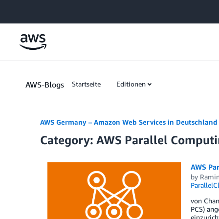
Skip to Main Content
AWS-Blogs
Startseite
Editionen
AWS Germany – Amazon Web Services in Deutschland
Category: AWS Parallel Computi
AWS Para
by
Ramin
ParallelC
von Chan
PCS) ang
einzurich