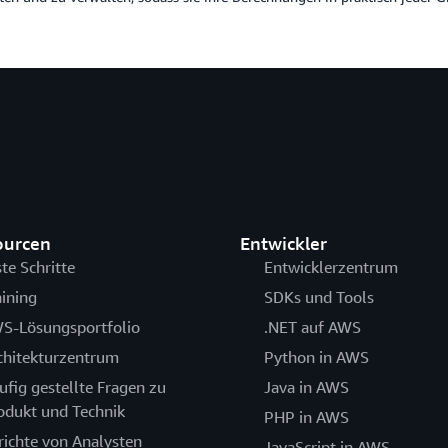
ourcen
Entwickler
ste Schritte
Entwicklerzentrum
aining
SDKs und Tools
S-Lösungsportfolio
.NET auf AWS
chitekturzentrum
Python in AWS
ufig gestellte Fragen zu
Java in AWS
odukt und Technik
PHP in AWS
richte von Analysten
JavaScript in AWS