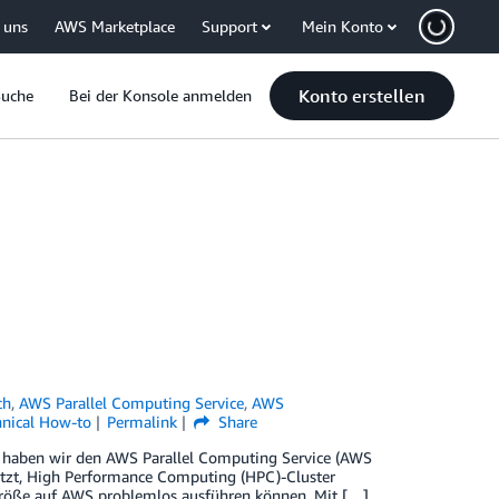
 uns
AWS Marketplace
Support
Mein Konto
Konto erstellen
Suche
Bei der Konsole anmelden
ch
,
AWS Parallel Computing Service
,
AWS
hnical How-to
Permalink
Share
 haben wir den AWS Parallel Computing Service (AWS
ützt, High Performance Computing (HPC)-Cluster
 Größe auf AWS problemlos ausführen können. Mit […]