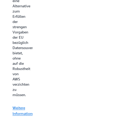
eine
lokalem
Alternative
AWS-
zum
Personal
Erfüllen
betrieben
der
werden
strengen
und
Vorgaben
bieten
der EU
dieselben
bezüglich
Vorteile
Datensouveränität
wie
AWS
bietet,
Local
ohne
Zones
,
auf die
wie
Robustheit
Elastizität,
von
Skalierbarkeit
AWS
und
verzichten
nutzungsabhängige
zu
Preisberechnung,
müssen.
bieten
aber
zusätzliche
Weitere
Sicherheits-
Informationen
und