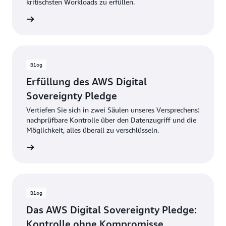
kritischsten Workloads zu erfüllen.
ationen
Blog
Erfüllung des AWS Digital
Sovereignty Pledge
Vertiefen Sie sich in zwei Säulen unseres Versprechens:
nachprüfbare Kontrolle über den Datenzugriff und die
Möglichkeit, alles überall zu verschlüsseln.
ationen
Blog
Das AWS Digital Sovereignty Pledge:
Kontrolle ohne Kompromisse