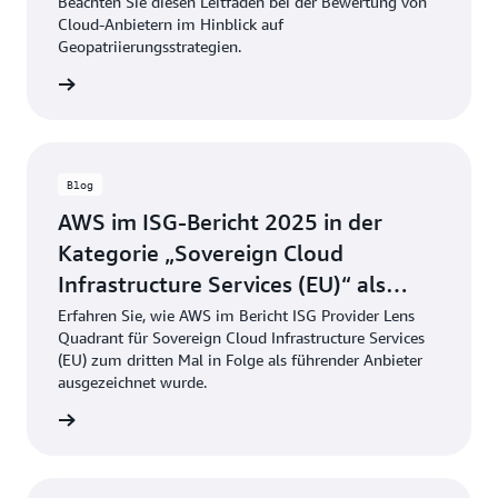
Beachten Sie diesen Leitfaden bei der Bewertung von
Cloud-Anbietern im Hinblick auf
Geopatriierungsstrategien.
ationen
Blog
AWS im ISG-Bericht 2025 in der
Kategorie „Sovereign Cloud
Infrastructure Services (EU)“ als
Marktführer eingestuft
Erfahren Sie, wie AWS im Bericht ISG Provider Lens
Quadrant für Sovereign Cloud Infrastructure Services
(EU) zum dritten Mal in Folge als führender Anbieter
ausgezeichnet wurde.
ationen