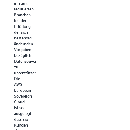
Datenverarbeit
in stark
einen
und -
regulierten
Kunden
speicherung
Branchen
oder
erfüllen.
bei der
eine
Erfüllung
Community
der sich
konzipiert
Weitere
beständig
ist und
Informationen
ändernden
an
Vorgaben
einem
bezüglich
vom
Datensouveränität
Kunden
zu
angegebenen
unterstützen.
Standort
Die
oder
AWS
Rechenzentrum
European
platziert
Sovereign
wird.
Cloud
Dedizierte
ist so
Local
ausgelegt,
Zones
dass sie
können
Kunden
von