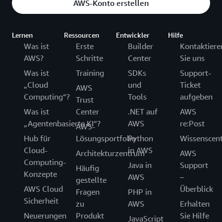
AWS-Konto erstellen
Lernen
Ressourcen
Entwickler
Hilfe
Was ist
Erste
Builder
Kontaktiere
AWS?
Schritte
Center
Sie uns
Was ist
Training
SDKs
Support-
„Cloud
und
Ticket
AWS
Computing“?
Tools
aufgeben
Trust
Was ist
Center
.NET auf
AWS
„Agentenbasierte KI“?
AWS
re:Post
AWS-
Hub für
Lösungsportfolio
Python
Wissenscen
Cloud-
in AWS
Architekturzentrum
AWS
Computing-
Java in
Support
Häufig
Konzepte
AWS
–
gestellte
AWS Cloud
Überblick
Fragen
PHP in
Sicherheit
zu
AWS
Erhalten
Neuerungen
Produkt
Sie Hilfe
JavaScript