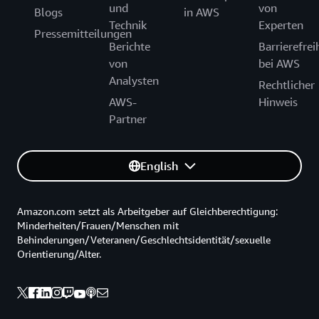
und
von
Blogs
in AWS
Technik
Experten
Pressemitteilungen
Berichte
Barrierefrei
von
bei AWS
Analysten
Rechtlicher
AWS-
Hinweis
Partner
English
Amazon.com setzt als Arbeitgeber auf Gleichberechtigung:
Minderheiten/Frauen/Menschen mit
Behinderungen/Veteranen/Geschlechtsidentität/sexuelle
Orientierung/Alter.