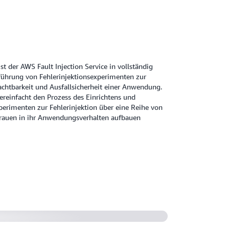
icke, indem Sie reale Fehlerbedingungen
trächtigte Leistung verschiedener Ressourcen.
st der AWS Fault Injection Service in vollständig
hführung von Fehlerinjektionsexperimenten zur
chtbarkeit und Ausfallsicherheit einer Anwendung.
vereinfacht den Prozess des Einrichtens und
perimenten zur Fehlerinjektion über eine Reihe von
rauen in ihr Anwendungsverhalten aufbauen