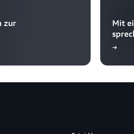
 zur
Mit e
sprec
gter Vorlagen schnell Experimente einrichten können