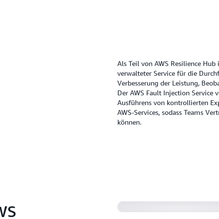
Erhalten Sie bessere Einbl
generieren, wie z. B. beein
Als Teil von AWS Resilience Hub i
verwalteter Service für die Durc
Verbesserung der Leistung, Beoba
Der AWS Fault Injection Service 
Ausführens von kontrollierten Ex
AWS-Services, sodass Teams Vert
können.
AWS