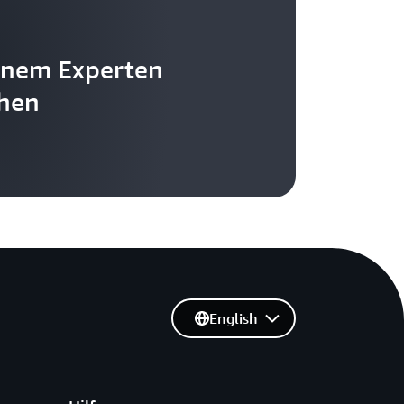
inem Experten
hen
English