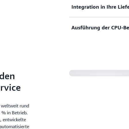
Integration in Ihre Lief
Simulieren Sie frühere Ausf
Teamschwächen oder saison
Leistung Ihres Systems.
Ausführung der CPU-Bel
Testen Sie im Rahmen Ihres
wiederholt die Auswirkunge
von Containerfehlern auf 
Testen Sie, wie Ihre Anw
die CPU-Auslastung Ihren 
 den
rvice
 weltweit rund
 % in Betrieb.
, entwickelte
automatisierte