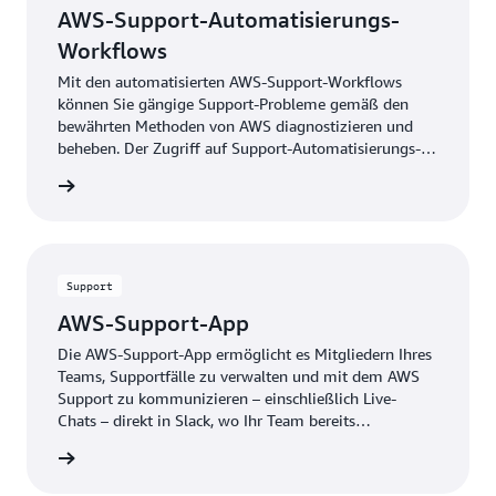
AWS-Support-Automatisierungs-
Workflows
Mit den automatisierten AWS-Support-Workflows
können Sie gängige Support-Probleme gemäß den
bewährten Methoden von AWS diagnostizieren und
beheben. Der Zugriff auf Support-Automatisierungs-
Workflows mit den Präfixen AWSSupport und
ationen
AWSPremiumSupport ist in Enterprise On-Ramp
enthalten.
Support
AWS-Support-App
Die AWS-Support-App ermöglicht es Mitgliedern Ihres
Teams, Supportfälle zu verwalten und mit dem AWS
Support zu kommunizieren – einschließlich Live-
Chats – direkt in Slack, wo Ihr Team bereits
zusammenarbeitet.
ationen