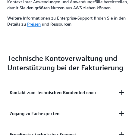
Kontext Ihrer Anwendungen und Anwendungsfälle bereitstellen,
damit Sie den größten Nutzen aus AWS ziehen können.
Weitere Informationen zu Enterprise-Support finden Sie in den
Details zu
Preisen
und Ressourcen.
Technische Kontoverwaltung und
Unterstützung bei der Fakturierung
Kontakt zum Technischen Kundenbetreuer
Technische Kundenbetreuer (TAM) beraten Sie im
Zugang zu Fachexperten
Kontext Ihrer Anwendungen und Anwendungsfälle
in Bezug auf Architektur und Betrieb, damit Sie den
Cloud-Support-Techniker, Lösungsarchitekten und
Erweiterter technischer Support