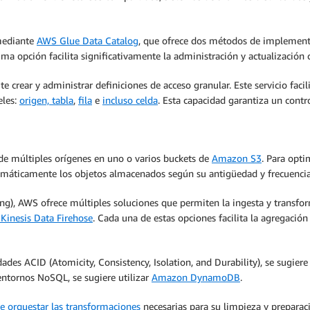
 mediante
AWS Glue Data Catalog
, que ofrece dos métodos de implement
tima opción facilita significativamente la administración y actualización
e crear y administrar definiciones de acceso granular. Este servicio facil
eles:
origen, tabla
,
fila
e
incluso celda
. Esta capacidad garantiza un contro
 de múltiples orígenes en uno o varios buckets de
Amazon S3
. Para opt
máticamente los objetos almacenados según su antigüedad y frecuencia
ng), AWS ofrece múltiples soluciones que permiten la ingesta y transfo
inesis Data Firehose
. Cada una de estas opciones facilita la agregació
des ACID (Atomicity, Consistency, Isolation, and Durability), se sugiere
entornos NoSQL, se sugiere utilizar
Amazon DynamoDB
.
e orquestar las transformaciones
necesarias para su limpieza y preparac