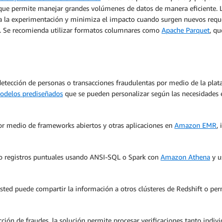
o que permite manejar grandes volúmenes de datos de manera eficiente.
lita la experimentación y minimiza el impacto cuando surgen nuevos requ
do. Se recomienda utilizar formatos columnares como
Apache Parquet
, qu
etección de personas o transacciones fraudulentas por medio de la pla
odelos prediseñados
que se pueden personalizar según las necesidades es
por medio de frameworks abiertos y otras aplicaciones en
Amazon EMR
,
o registros puntuales usando ANSI-SQL o Spark con
Amazon Athena
y u
sted puede compartir la información a otros clústeres de Redshift o per
ción de fraudes, la solución permite procesar verificaciones tanto indi