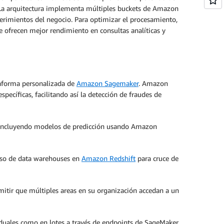
 La arquitectura implementa múltiples buckets de Amazon
erimientos del negocio. Para optimizar el procesamiento,
e ofrecen mejor rendimiento en consultas analíticas y
taforma personalizada de
Amazon Sagemaker
. Amazon
pecíficas, facilitando así la detección de fraudes de
 incluyendo modelos de predicción usando Amazon
so de data warehouses en
Amazon Redshift
para cruce de
mitir que múltiples areas en su organización accedan a un
viduales como en lotes a través de endpoints de SageMaker,