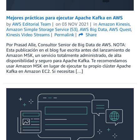
Mejores prácticas para ejecutar Apache Kafka en AWS
by
AWS Editorial Team
on
03 NOV 2021
in
Amazon Kinesis
,
Amazon Simple Storage Service (S3)
,
AWS Big Data
,
AWS Quest
,
Kinesis Video Streams
Permalink
Share
Por Prasad Alle, Consultor Senior de Big Data de AWS. NOTA:
Esta publicación en el blog fue escrita antes del lanzamiento de
Amazon MSK, un servicio totalmente administrado, de alta
disponibilidad y seguro para Apache Kafka. Te recomendamos
usar Amazon MSK en lugar de ejecutar tu propio clúster Apache
Kafka en Amazon EC2. Si necesitas […]