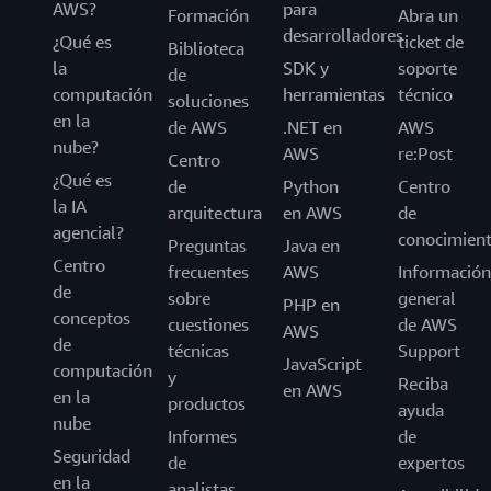
AWS?
para
Formación
Abra un
desarrolladores
¿Qué es
ticket de
Biblioteca
la
SDK y
soporte
de
computación
herramientas
técnico
soluciones
en la
de AWS
.NET en
AWS
nube?
AWS
re:Post
Centro
¿Qué es
de
Python
Centro
la IA
arquitectura
en AWS
de
agencial?
conocimien
Preguntas
Java en
Centro
frecuentes
AWS
Información
de
sobre
general
PHP en
conceptos
cuestiones
de AWS
AWS
de
técnicas
Support
JavaScript
computación
y
Reciba
en AWS
en la
productos
ayuda
nube
Informes
de
Seguridad
de
expertos
en la
analistas