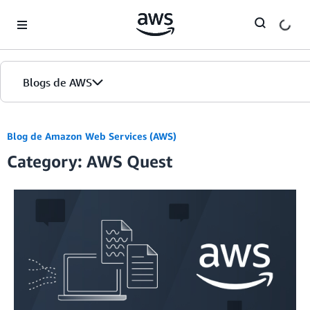
Skip to Main Content
Blogs de AWS
Inicio
Blog de Amazon Web Services (AWS)
Category: AWS Quest
Ediciones